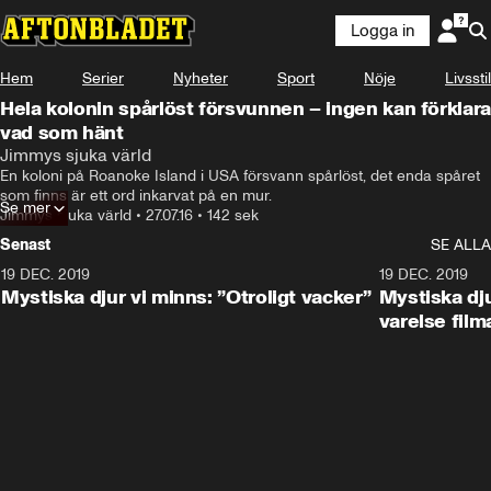
Logga in
Hem
Serier
Nyheter
Sport
Nöje
Livsstil
Hela kolonin spårlöst försvunnen – ingen kan förklara
vad som hänt
Jimmys sjuka värld
En koloni på Roanoke Island i USA försvann spårlöst, det enda spåret 
som finns är ett ord inkarvat på en mur.
Se mer
Jimmys sjuka värld
•
27.07.16
•
142 sek
Senast
SE ALLA
19 DEC. 2019
19 DEC. 2019
Mystiska djur vi minns: ”Otroligt vacker”
Mystiska dju
varelse film