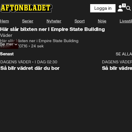
Logga in
Hem
Serier
Nyheter
Sport
Nöje
Livsstil
Här slår blixten ner i Empire State Building
Väder
Här slår blixten ner i Empire State Building
Se mer
Väder
•
27.07.16
•
24 sek
Senast
SE ALLA
DAGENS VÄDER
•
I DAG 02:30
1:06
DAGENS VÄDE
Så blir vädret där du bor
Så blir vädr