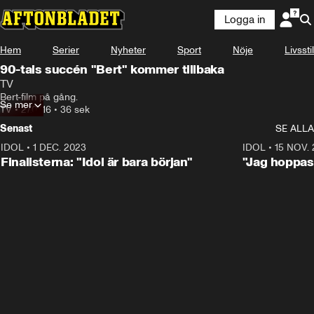
Logga in
Hem
Serier
Nyheter
Sport
Nöje
Livsstil
90-tals succén "Bert" kommer tillbaka
TV
Bert-film på gång.
Se mer
TV
•
27.07.16
•
36 sek
Senast
SE ALLA
IDOL
•
1 DEC. 2023
0:56
IDOL
•
15 NOV.
Finalisterna: "Idol är bara början"
"Jag hoppas 