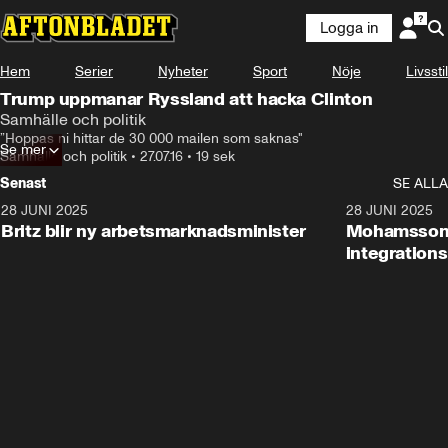
Logga in
Hem
Serier
Nyheter
Sport
Nöje
Livsstil
Trump uppmanar Ryssland att hacka Clinton
Samhälle och politik
”Hoppas ni hittar de 30 000 mailen som saknas"
Se mer
Samhälle och politik
•
27.07.16
•
19 sek
Senast
SE ALLA
28 JUNI 2025
1:48
28 JUNI 2025
Britz blir ny arbetsmarknadsminister
Mohamsson b
integration