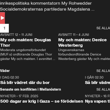
inrikespolitiska kommentatorn My Rohwedder 
Socialdemokraternas partiledare Magdalena 
Andersson till svars.
1
SE ALLA
AVSNITT 12
•
11 JUNI
26:27
AVSNITT 11
•
4 JUNI
2
My och makten: Douglas
My och makten: Denice
Thor
Westerberg
Moderata ungdomsförbundet 
Ungsvenskarnas 
(MUF:s) ordförande Douglas Thor 
förbundsordförande Denice 
gästar My och makten. I avsnittet 
Westerberg gästar My och makten.
diskuteras tonårsutvisningarna och 
avsnittet diskuteras migrationsfrå
hur Moderaterna ska locka väljare till 
och hur SD ska locka kvinnliga 
Väder
SE ALLA
valet i höst. 
väljare. 
I DAG 02:30
1:06
I GÅR 02:30
Så blir vädret där du bor
Så blir vädr
Senaste om konflikten i Mellanöstern
SE ALLA
NYHETER
•
17 FEB. 2025
0:45
NYHETER
•
16 F
500 dagar av krig i Gaza – se förödelsen
Nya vapen ti