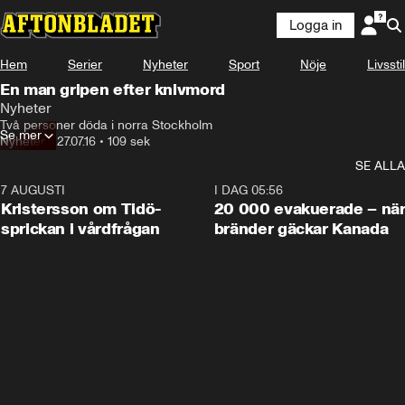
Logga in
Hem
Serier
Nyheter
Sport
Nöje
Livsstil
En man gripen efter knivmord
Nyheter
Två personer döda i norra Stockholm
Se mer
Nyheter
•
27.07.16
•
109 sek
SE ALLA
7 AUGUSTI
0:42
I DAG 05:56
Kristersson om Tidö-
20 000 evakuerade – nä
sprickan i vårdfrågan
bränder gäckar Kanada