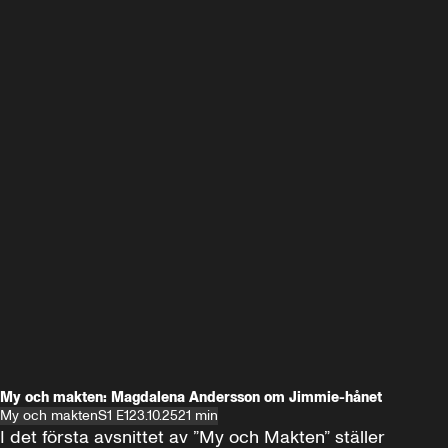
My och makten: Magdalena Andersson om Jimmie-hånet
My och makten
S1 E1
23.10.25
21 min
I det första avsnittet av ”My och Makten” ställer 