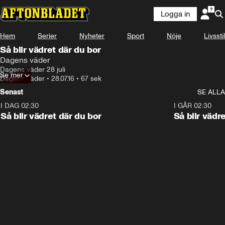
Logga in
Hem
Serier
Nyheter
Sport
Nöje
Livsstil
Så blir vädret där du bor
Dagens väder
Dagens väder 28 juli
Se mer
Dagens väder
•
28.07.16
•
67 sek
Senast
SE ALLA
I DAG 02:30
1:06
I GÅR 02:30
Så blir vädret där du bor
Så blir vädr