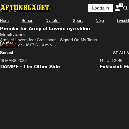
Logga in
Hem
Serier
Nyheter
Sport
Nöje
Livsstil
Premiär för Army of Lovers nya video
Musikvideor
Army of Lovers feat Gravitonas - Signed On My Tatoo
Se mer
Musikvideor
•
18.07.16
•
4 min
Senast
SE ALLA
18 MARS 2022
3:34
14 JULI 2016
DAMPF - The Other Side
Exklusivt: H