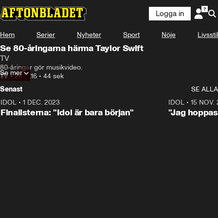
Logga in
Hem
Serier
Nyheter
Sport
Nöje
Livsstil
Se 80-åringarna härma Taylor Swift
TV
80-åringar gör musikvideo.
Se mer
TV
•
28.07.16
•
44 sek
Senast
SE ALLA
IDOL
•
1 DEC. 2023
0:56
IDOL
•
15 NOV.
Finalisterna: "Idol är bara början"
"Jag hoppas 