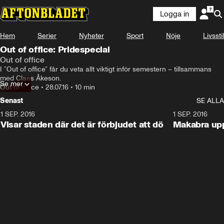
Logga in
Hem
Serier
Nyheter
Sport
Nöje
Livsstil
Out of office: Pridespecial
Out of office
I ”Out of office” får du veta allt viktigt inför semestern – tillsammans 
med Claes Åkeson.
Se mer
Out of office
•
28.07.16
•
10 min
Senast
SE ALLA
1 SEP. 2016
11:38
1 SEP. 2016
Visar staden där det är förbjudet att dö
Makabra upp