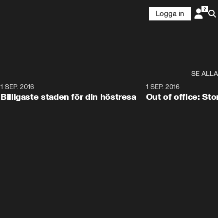
Logga in
SE ALLA
8
1 SEP. 2016
11:38
1 SEP. 2016
Billigaste staden för din höstresa
Out of office: St