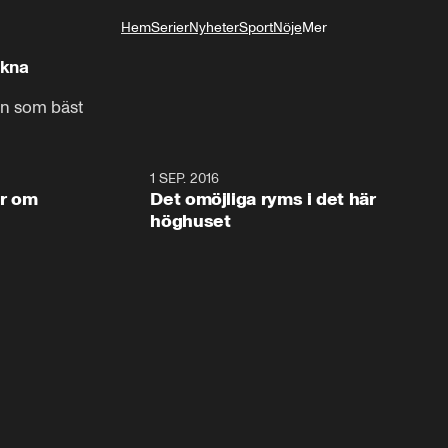
Hem
Serier
Nyheter
Sport
Nöje
Mer
Livsstil
ekna
en som bäst
11:38
1 SEP. 2016
11:3
er om
Det omöjliga ryms i det här
höghuset