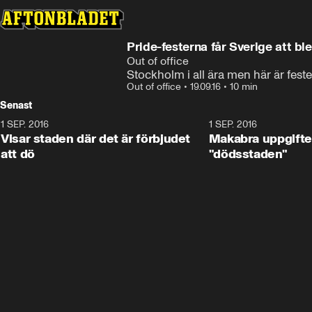
Pride-festerna får Sverige att bl
Out of office
Stockholm i all ära men här är fest
Out of office
•
19.09.16
•
10 min
Senast
1 SEP. 2016
11:38
1 SEP. 2016
Visar staden där det är förbjudet
Makabra uppgift
att dö
"dödsstaden"