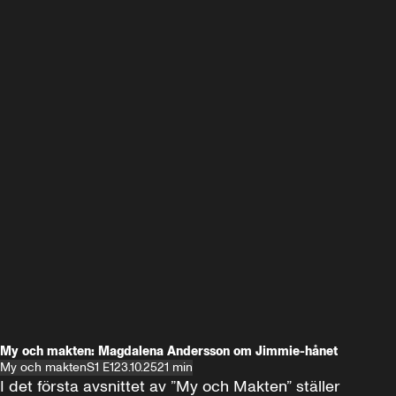
My och makten: Magdalena Andersson om Jimmie-hånet
My och makten
S1 E1
23.10.25
21 min
I det första avsnittet av ”My och Makten” ställer 