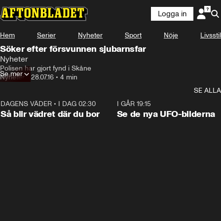
Logga in
Hem
Serier
Nyheter
Sport
Nöje
Livsstil
Söker efter försvunnen sjubarnsfar
Nyheter
Polisen har gjort fynd i Skåne
Se mer
Nyheter
•
28.07.16
•
4 min
SE ALLA
DAGENS VÄDER
•
I DAG 02:30
1:06
I GÅR 19:15
Så blir vädret där du bor
Se de nya UFO-bilderna