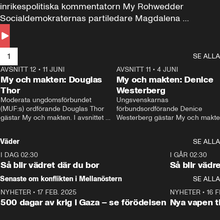
inrikespolitiska kommentatorn My Rohwedder 
Socialdemokraternas partiledare Magdalena 
Andersson till svars.
1
SE ALLA
AVSNITT 12
•
11 JUNI
26:27
AVSNITT 11
•
4 JUNI
2
My och makten: Douglas
My och makten: Denice
Thor
Westerberg
Moderata ungdomsförbundet 
Ungsvenskarnas 
(MUF:s) ordförande Douglas Thor 
förbundsordförande Denice 
gästar My och makten. I avsnittet 
Westerberg gästar My och makten.
diskuteras tonårsutvisningarna och 
avsnittet diskuteras migrationsfrå
hur Moderaterna ska locka väljare till 
och hur SD ska locka kvinnliga 
Väder
SE ALLA
valet i höst. 
väljare. 
I DAG 02:30
1:06
I GÅR 02:30
Så blir vädret där du bor
Så blir vädr
Senaste om konflikten i Mellanöstern
SE ALLA
NYHETER
•
17 FEB. 2025
0:45
NYHETER
•
16 F
500 dagar av krig i Gaza – se förödelsen
Nya vapen ti