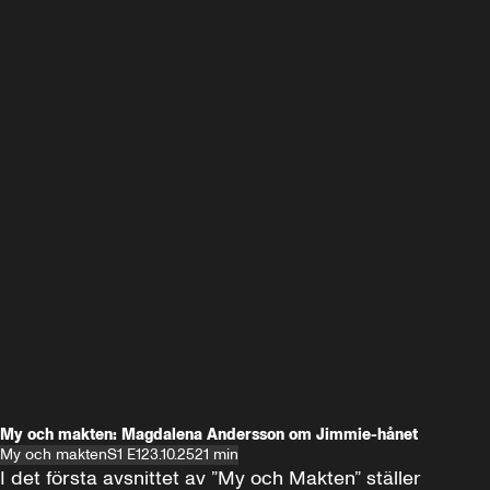
My och makten: Magdalena Andersson om Jimmie-hånet
My och makten
S1 E1
23.10.25
21 min
I det första avsnittet av ”My och Makten” ställer 