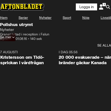
Logga in
Hem
Serier
Nyheter
Sport
Nöje
Livsstil
Polishus utrymt
Nyheter
Granat hittad i reception i Falun
Se mer
Nyheter
•
01.08.16
•
140 sek
SE ALLA
7 AUGUSTI
0:42
I DAG 05:56
Kristersson om Tidö-
20 000 evakuerade – nä
sprickan i vårdfrågan
bränder gäckar Kanada