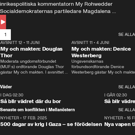
inrikespolitiska kommentatorn My Rohwedder 
Socialdemokraternas partiledare Magdalena 
Andersson till svars.
1
SE ALLA
AVSNITT 12
•
11 JUNI
26:27
AVSNITT 11
•
4 JUNI
2
My och makten: Douglas
My och makten: Denice
Thor
Westerberg
Moderata ungdomsförbundet 
Ungsvenskarnas 
(MUF:s) ordförande Douglas Thor 
förbundsordförande Denice 
gästar My och makten. I avsnittet 
Westerberg gästar My och makten.
diskuteras tonårsutvisningarna och 
avsnittet diskuteras migrationsfrå
hur Moderaterna ska locka väljare till 
och hur SD ska locka kvinnliga 
Väder
SE ALLA
valet i höst. 
väljare. 
I DAG 02:30
1:06
I GÅR 02:30
Så blir vädret där du bor
Så blir vädr
Senaste om konflikten i Mellanöstern
SE ALLA
NYHETER
•
17 FEB. 2025
0:45
NYHETER
•
16 F
500 dagar av krig i Gaza – se förödelsen
Nya vapen ti