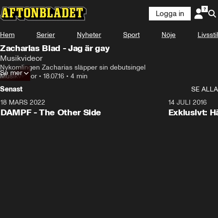
Logga in
Hem
Serier
Nyheter
Sport
Nöje
Livsstil
Zacharias Blad - Jag är gay
Musikvideor
Nykomlingen Zacharias släpper sin debutsingel
Se mer
Musikvideor
•
18.07.16
•
4 min
Senast
SE ALLA
18 MARS 2022
3:34
14 JULI 2016
DAMPF - The Other Side
Exklusivt: H