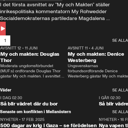
I det första avsnittet av ”My och Makten” ställer 
inrikespolitiska kommentatorn My Rohwedder 
Socialdemokraternas partiledare Magdalena 
Andersson till svars.
1
SE ALLA
AVSNITT 12
•
11 JUNI
26:27
AVSNITT 11
•
4 JUNI
2
My och makten: Douglas
My och makten: Denice
Thor
Westerberg
Moderata ungdomsförbundet 
Ungsvenskarnas 
(MUF:s) ordförande Douglas Thor 
förbundsordförande Denice 
gästar My och makten. I avsnittet 
Westerberg gästar My och makten.
diskuteras tonårsutvisningarna och 
avsnittet diskuteras migrationsfrå
hur Moderaterna ska locka väljare till 
och hur SD ska locka kvinnliga 
Väder
SE ALLA
valet i höst. 
väljare. 
I DAG 02:30
1:06
I GÅR 02:30
Så blir vädret där du bor
Så blir vädr
Senaste om konflikten i Mellanöstern
SE ALLA
NYHETER
•
17 FEB. 2025
0:45
NYHETER
•
16 F
500 dagar av krig i Gaza – se förödelsen
Nya vapen ti