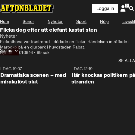
Logga in
Hem
Serier
Nyheter
Sport
Nöje
Livsstil
Flicka dog efter att elefant kastat sten
Nyheter
Elefanthona var frustrerad - dödade en flicka. Händelsen inträffade i 
Marocko på en djurpark i huvdstaden Rabat.
Se mer
Nyheter
•
01.08.16
•
89 sek
SE ALLA
I DAG 19:07
0:42
I DAG 12:19
Dramatiska scenen – med
Här knockas politikern p
mirakulöst slut
stranden