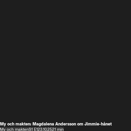
My och makten: Magdalena Andersson om Jimmie-hånet
My och makten
S1 E1
23.10.25
21 min