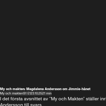
My och makten: Magdalena Andersson om Jimmie-hånet
My och makten
S1 E1
23.10.25
21 min
I det första avsnittet av ”My och Makten” ställe
Andersson till svars.