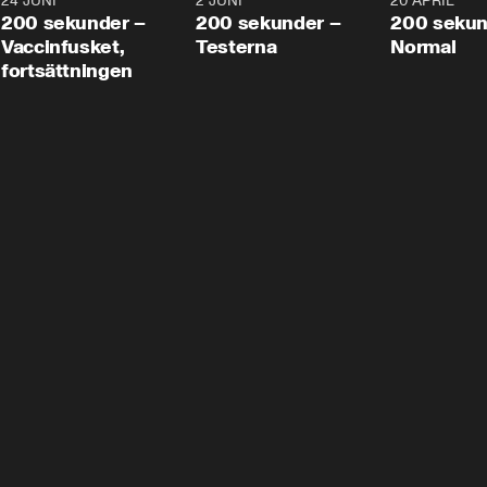
24 JUNI
5:00
2 JUNI
4:23
20 APRIL
200 sekunder –
200 sekunder –
200 sekun
Vaccinfusket,
Testerna
Normal
fortsättningen