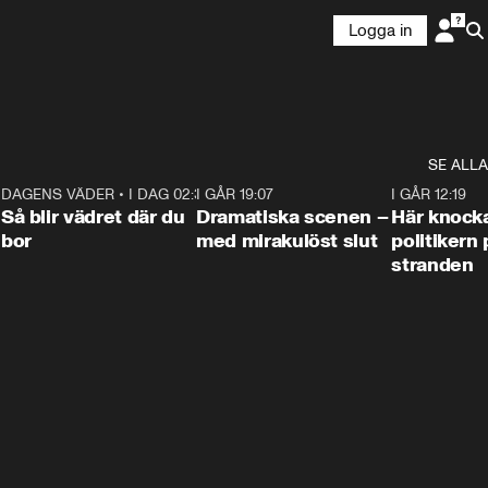
Logga in
SE ALLA
7
DAGENS VÄDER
•
I DAG 02:30
1:06
I GÅR 19:07
0:42
I GÅR 12:19
Så blir vädret där du
Dramatiska scenen –
Här knock
bor
med mirakulöst slut
politikern 
stranden