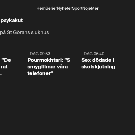
Hem
Serier
Nyheter
Sport
Nöje
Mer
Livsstil
å psykakut
n på St Görans sjukhus
1:54
I DAG 09:53
1:36
I DAG 06:40
0:4
: ”De
Pourmokhtari: ”S
Sex dödade i
irat
smygfilmar våra
skolskjutning
telefoner”
ns”