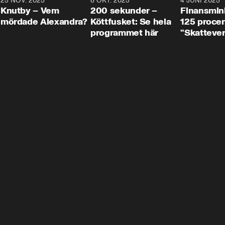
3
25 NOV. 2025
31:05
8 OKT. 2025
4:29
4 JUNI 2025
Knutby – Vem
200 sekunder –
Finansmin
mördade Alexandra?
Köttfusket: Se hela
125 procent
programmet här
"Skattever
viktig uppg