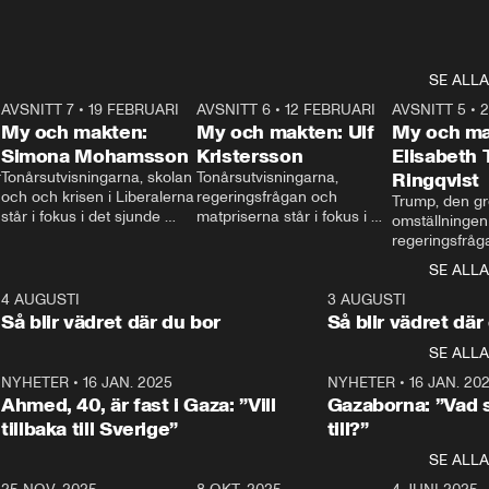
SE ALLA
7
AVSNITT 7
•
19 FEBRUARI
24:30
AVSNITT 6
•
12 FEBRUARI
27:30
AVSNITT 5
•
My och makten:
My och makten: Ulf
My och ma
Simona Mohamsson
Kristersson
Elisabeth
 
Tonårsutvisningarna, skolan 
Tonårsutvisningarna, 
Ringqvist
och och krisen i Liberalerna 
regeringsfrågan och 
Trump, den gr
står i fokus i det sjunde 
matpriserna står i fokus i 
omställningen
avsnittet av ”My och 
det sjätte avsnittet av ”My 
regeringsfråga
makten”. Se när 
och makten”. Se när 
centrum i det 
SE ALLA
Aftonbladets inrikespolitiska 
Aftonbladets inrikespolitiska 
avsnittet av ”
kommentator My 
kommentator My 
6
4 AUGUSTI
1:06
3 AUGUSTI
Makten”. Se nä
Rohwedder ställer 
Rohwedder ställer 
Så blir vädret där du bor
Så blir vädret där
Aftonbladets in
utbildnings- och 
statsminister Ulf Kristersson 
kommentator 
SE ALLA
integrationsminister Simona 
till svars.
Rohwedder stäl
Mohamsson till svars.
Centerpartiets
2
NYHETER
•
16 JAN. 2025
1:01
NYHETER
•
16 JAN. 20
Thand Ring till
Ahmed, 40, är fast i Gaza: ”Vill
Gazaborna: ”Vad s
tillbaka till Sverige”
till?”
SE ALLA