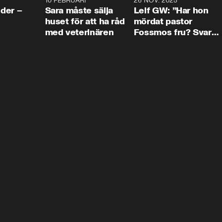
4:24
10 FEBRUARI
4:13
26 NOV. 2025
8:1
der –
Sara måste sälja
Leif GW: ”Har hon
huset för att ha råd
mördat pastor
med veterinären
Fossmos fru? Svar
nej.”