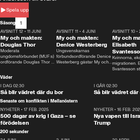
Spela upp
1
Säsong
AVSNITT 12
•
11 JUNI
26:27
AVSNITT 11
•
4 JUNI
23:40
AVSNITT 10
•
My och makten:
My och makten:
My och ma
Douglas Thor
Denice Westerberg
Elisabeth
Moderata 
Ungsvenskarnas 
Svantess
ungdomsförbundet (MUF:s) 
förbundsordförande Denice 
Kvinnorna, ek
ordförande Douglas Thor 
Westerberg gästar My och 
migrationen. E
gästar My och makten. I 
makten. I avsnittet 
Svantesson stäl
avsnittet diskuteras 
diskuteras migrationsfrågan 
när finansmini
Väder
tonårsutvisningarna och hur 
och hur SD ska locka 
Moderaterna ska locka 
kvinnliga väljare. 
I DAG 02:30
1:06
I GÅR 02:30
väljare till valet i höst. 
Så blir vädret där du bor
Så blir vädret där
Senaste om konflikten i Mellanöstern
NYHETER
•
17 FEB. 2025
0:45
NYHETER
•
16 FEB. 20
500 dagar av krig i Gaza – se
Nya vapen till Isr
förödelsen
Trump
200 sekunder