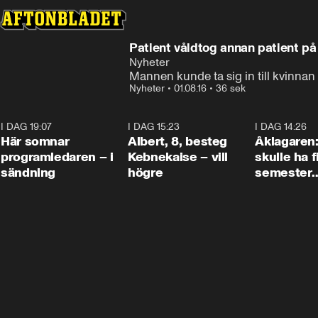
Patient våldtog annan patient p
Nyheter
Mannen kunde ta sig in till kvinna
Nyheter
•
01.08.16
•
36 sek
I DAG 19:07
0:45
I DAG 15:23
0:54
I DAG 14:26
Här somnar
Albert, 8, besteg
Åklagaren
programledaren – i
Kebnekaise – vill
skulle ha f
sändning
högre
semester
tillsamma