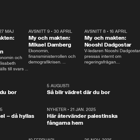
27 MAJ
3:51
AVSNITT 9
•
30 APRIL
24:00
AVSNITT 8
•
16 APRIL
25:1
kten:
My och makten:
My och makten:
Mikael Damberg
Nooshi Dadgostar
on
Ekonomin, 
V-ledaren Nooshi Dadgostar
finansministerrollen och 
pressas internt om 
onomin och 
demografikrisen. 
regeringsfrågan.

lisabeth 
Oppositionen ställs till svars 
I Aftonbladets 
ls till svars 
när Socialdemokraternas 
partiledarutfrågning ”My 
stern gästar 
Mikael Damberg gästar My 
och Makten” sätter hon ner 
My och Makten. 
och Makten. 
foten mot kritikerna:

1:06
5 AUGUSTI
1:0
– Vi ställer upp i val. Ska vi 
 du bor
Så blir vädret där du bor
vara med så sitter vi förstås 
25
1:22
NYHETER
•
21 JAN. 2025
0:5
ael – då hyllas
Här återvänder palestinska
fångarna hem