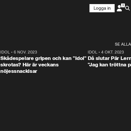
Logga in
SE ALLA
1
IDOL
•
6 NOV. 2023
3:25
IDOL
•
4 OKT. 2023
Skådespelare gripen och kan "Idol"
Då slutar Pär Ler
skrotas? Här är veckans
"Jag kan tröttna på
nöjessnackisar