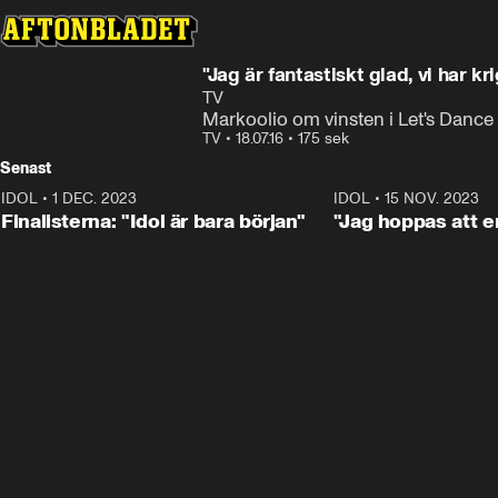
"Jag är fantastiskt glad, vi har kr
TV
Markoolio om vinsten i Let's Dance
TV
•
18.07.16
•
175 sek
Senast
IDOL
•
1 DEC. 2023
0:56
IDOL
•
15 NOV. 2023
Finalisterna: "Idol är bara början"
"Jag hoppas att en