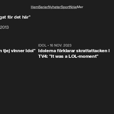
Hem
Serier
Nyheter
Sport
Nöje
Mer
Livsstil
igat för det här"
 2013
1:23
IDOL
•
16 NOV. 2023
0:3
 tjej vinner Idol"
Idolerna förklarar skrattattacken i
TV4: "It was a LOL-moment"