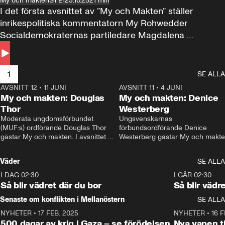
My och makten
S1 E1
23.10.25
21 min
I det första avsnittet av ”My och Makten” ställer 
inrikespolitiska kommentatorn My Rohwedder 
Socialdemokraternas partiledare Magdalena 
Andersson till svars.
1
SE ALLA
AVSNITT 12
•
11 JUNI
26:27
AVSNITT 11
•
4 JUNI
2
My och makten: Douglas
My och makten: Denice
Thor
Westerberg
Moderata ungdomsförbundet 
Ungsvenskarnas 
(MUF:s) ordförande Douglas Thor 
förbundsordförande Denice 
gästar My och makten. I avsnittet 
Westerberg gästar My och makten.
diskuteras tonårsutvisningarna och 
avsnittet diskuteras migrationsfrå
hur Moderaterna ska locka väljare till 
och hur SD ska locka kvinnliga 
Väder
SE ALLA
valet i höst. 
väljare. 
I DAG 02:30
1:06
I GÅR 02:30
Så blir vädret där du bor
Så blir vädr
Senaste om konflikten i Mellanöstern
SE ALLA
NYHETER
•
17 FEB. 2025
0:45
NYHETER
•
16 F
500 dagar av krig i Gaza – se förödelsen
Nya vapen ti