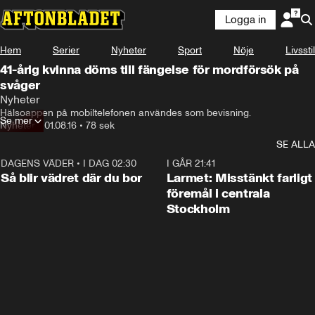
Logga in
Hem
Serier
Nyheter
Sport
Nöje
Livsstil
41-årig kvinna döms till fängelse för mordförsök på
svåger
Nyheter
Hälsoappen på mobiltelefonen användes som bevisning.
Se mer
Nyheter
•
01.08.16
•
78 sek
SE ALLA
DAGENS VÄDER
•
I DAG 02:30
1:06
I GÅR 21:41
Så blir vädret där du bor
Larmet: Misstänkt farligt
föremål i centrala
Stockholm