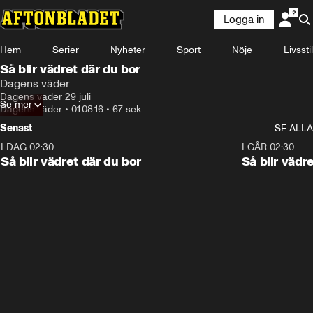
Logga in
Hem
Serier
Nyheter
Sport
Nöje
Livsstil
Så blir vädret där du bor
Dagens väder
Dagens väder 29 juli
Se mer
Dagens väder
•
01.08.16
•
67 sek
Senast
SE ALLA
I DAG 02:30
1:06
I GÅR 02:30
Så blir vädret där du bor
Så blir vädr