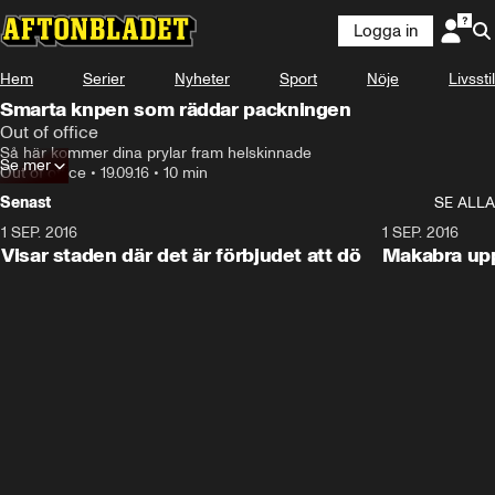
Logga in
Hem
Serier
Nyheter
Sport
Nöje
Livsstil
Smarta knpen som räddar packningen
Out of office
Så här kommer dina prylar fram helskinnade
Se mer
Out of office
•
19.09.16
•
10 min
Senast
SE ALLA
1 SEP. 2016
11:38
1 SEP. 2016
Visar staden där det är förbjudet att dö
Makabra upp