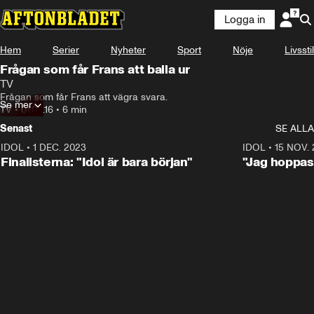
Logga in
Hem
Serier
Nyheter
Sport
Nöje
Livsstil
Frågan som får Frans att balla ur
TV
Frågan som får Frans att vägra svara.
Se mer
TV
•
01.08.16
•
6 min
Senast
SE ALLA
IDOL
•
1 DEC. 2023
0:56
IDOL
•
15 NOV.
Finalisterna: "Idol är bara början"
"Jag hoppas 