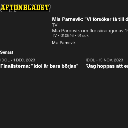
Mia Parnevik: "Vi försöker få till 
TV
Mia Parnevik om fler säsonger av "
TV
•
01.08.16
•
91 sek
Mia Parnevik
Senast
IDOL
•
1 DEC. 2023
0:56
IDOL
•
15 NOV. 2023
Finalisterna: "Idol är bara början"
"Jag hoppas att en