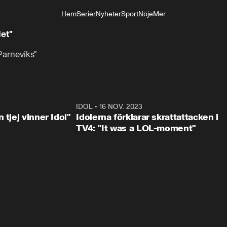
Hem
Serier
Nyheter
Sport
Nöje
Mer
Livsstil
det"
Parneviks"
1:23
IDOL
•
16 NOV. 2023
0:3
 tjej vinner Idol"
Idolerna förklarar skrattattacken i
TV4: "It was a LOL-moment"