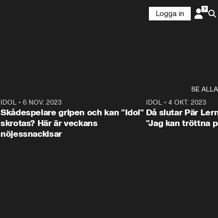
Logga in
SE ALLA
1
IDOL
•
6 NOV. 2023
3:25
IDOL
•
4 OKT. 2023
Skådespelare gripen och kan "Idol"
Då slutar Pär Ler
skrotas? Här är veckans
"Jag kan tröttna på
nöjessnackisar