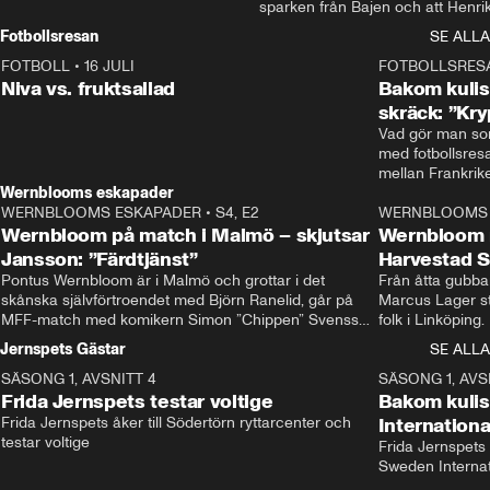
sparken från Bajen och att Henrik
Rydström tar över
Fotbollsresan
SE ALLA
FOTBOLL
•
16 JULI
0:44
FOTBOLLSRES
Niva vs. fruktsallad
Bakom kulis
skräck: ”Kry
Vad gör man som
med fotbollsres
Wernblooms eskapader
WERNBLOOMS ESKAPADER
•
S4, E2
38:23
WERNBLOOMS 
Wernbloom på match i Malmö – skjutsar
Wernbloom 
Jansson: ”Färdtjänst”
Harvestad 
Pontus Wernbloom är i Malmö och grottar i det 
Från åtta gubbar 
skånska självförtroendet med Björn Ranelid, går på 
Marcus Lager sta
MFF-match med komikern Simon ”Chippen” Svensson 
folk i Linköping
och hjälper skadade stjärnbacken Pontus Jansson 
och Wernbloom kl
Jernspets Gästar
SE ALLA
hem. 
SÄSONG 1, AVSNITT 4
13:37
SÄSONG 1, AVS
Frida Jernspets testar voltige
Bakom kuli
Frida Jernspets åker till Södertörn ryttarcenter och 
Internation
testar voltige
Frida Jernspets 
Sweden Interna