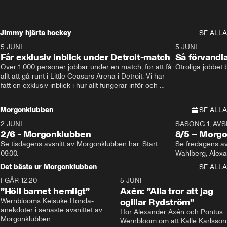
Jimmy hjärta hockey
SE ALLA
5 JUNI
11:14
5 JUNI
Får exklusiv inblick under Detroit-match
Så förvandl
Över 1 000 personer jobbar under en match, för att få 
Otroliga jobbet
allt att gå runt i Little Ceasars Arena i Detroit. Vi har 
fått en exklusiv inblick i hur allt fungerar inför och 
under match i världens bästa hockeyliga
Morgonklubben
SE ALLA
2 JUNI
SÄSONG 1, AVSN
2/6 - Morgonklubben
8/5 – Morg
Se tisdagens avsnitt av Morgonklubben här. Start 
Se fredagens av
09.00. 
Det bästa ur Morgonklubben
SE ALLA
I GÅR 12:20
1:14
5 JUNI
”Höll barnet hemligt”
Axén: ”Alla tror att jag
Wernblooms Keisuke Honda-
ogillar Rydström”
anekdoter i senaste avsnittet av 
Hör Alexander Axén och Pontus 
Morgonklubben
Wernbloom om att Kalle Karlsson 