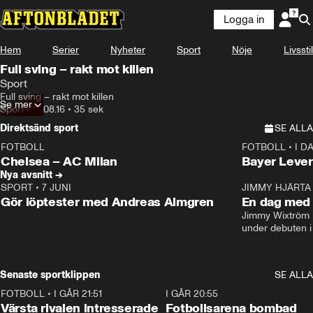
Logga in
Hem
Serier
Nyheter
Sport
Nöje
Livsstil
Full sving – rakt mot killen
Sport
Full sving – rakt mot killen
Se mer
Sport
•
01.08.16
•
35 sek
Direktsänd sport
SE ALLA
FOTBOLL
FOTBOLL
•
I D
LIVE
Plus
Plus
Chelsea – AC Milan
Bayer Lever
Nya avsnitt →
SPORT
•
7 JUNI
16:36
JIMMY HJÄRTA
Gör löptester med Andreas Almgren
En dag med 
Jimmy Wixtröm 
under debuten i
Senaste sportklippen
SE ALLA
FOTBOLL
•
I GÅR 21:51
0:31
I GÅR 20:55
Värsta rivalen intresserade
Fotbollsarena bombad