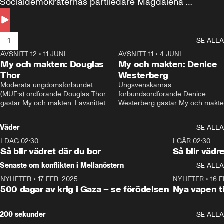
Socialdemokraternas partiledare Magdalena 
Andersson till svars.
1
SE ALLA
AVSNITT 12
•
11 JUNI
26:27
AVSNITT 11
•
4 JUNI
2
My och makten: Douglas
My och makten: Denice
Thor
Westerberg
Moderata ungdomsförbundet 
Ungsvenskarnas 
(MUF:s) ordförande Douglas Thor 
förbundsordförande Denice 
gästar My och makten. I avsnittet 
Westerberg gästar My och makten.
diskuteras tonårsutvisningarna och 
avsnittet diskuteras migrationsfrå
hur Moderaterna ska locka väljare till 
och hur SD ska locka kvinnliga 
Väder
SE ALLA
valet i höst. 
väljare. 
I DAG 02:30
1:06
I GÅR 02:30
Så blir vädret där du bor
Så blir vädr
Senaste om konflikten i Mellanöstern
SE ALLA
NYHETER
•
17 FEB. 2025
0:45
NYHETER
•
16 F
500 dagar av krig i Gaza – se förödelsen
Nya vapen ti
200 sekunder
SE ALLA