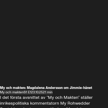
My och makten: Magdalena Andersson om Jimmie-hånet
My och makten
S1 E1
23.10.25
21 min
I det första avsnittet av ”My och Makten” ställer 
inrikespolitiska kommentatorn My Rohwedder 