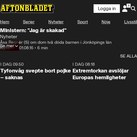
Logga in
Hem
Serier
Nyheter
Sport
Nöje
Livsstil
Ministern: "Jag är skakad"
Nyheter
Åsa Regnér (S) om dom två döda barnen i Jönköpings län
Se mer
Nyheter
•
01.08.16
•
6 min
SE ALLA
I DAG 09:50
0:53
I DAG 08:18
Tyfonvåg svepte bort pojke
Extremtorkan avslöjar
– saknas
Europas hemligheter