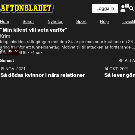
Logga in
Hem
Serier
Nyheter
Sport
Nöje
Livsstil
"Min klient vill veta varför"
Krim
Idag inleddes rättegången mot den 34-årige man som knuffade en 23-
åring framför ett tunnelbanetåg. Motivet till till attacken är fortfarande 
Se mer
okänt.
Krim
•
01.08.16
•
74 sek
Senast
SE ALLA
15 NOV. 2021
3:28
14 OKT. 2021
Så dödas kvinnor i nära relationer
Så lever gö