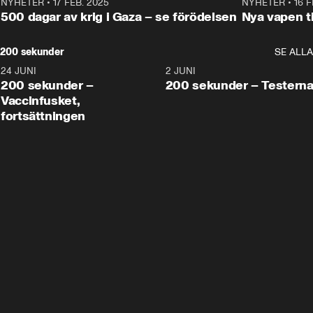
NYHETER
•
17 FEB. 2025
0:45
NYHETER
•
16 F
500 dagar av krig i Gaza – se förödelsen
Nya vapen ti
200 sekunder
SE ALLA
24 JUNI
5:00
2 JUNI
200 sekunder –
200 sekunder – Testern
Vaccinfusket,
fortsättningen