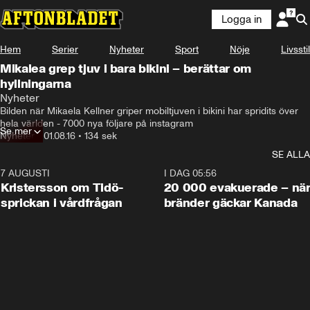
Logga in
Hem
Serier
Nyheter
Sport
Nöje
Livsstil
Mikalea grep tjuv i bara bikini – berättar om
hyllningarna
Nyheter
Bilden när Mikaela Kellner griper mobiltjuven i bikini har spridits över 
hela världen - 7000 nya följare på instagram
Se mer
Nyheter
•
01.08.16
•
134 sek
SE ALLA
7 AUGUSTI
0:42
I DAG 05:56
Kristersson om Tidö-
20 000 evakuerade – nä
sprickan i vårdfrågan
bränder gäckar Kanada