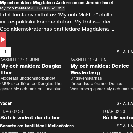
My och makten: Magdalena Andersson om Jimmie-hånet
My och makten
S1 E1
23.10.25
21 min
I det första avsnittet av ”My och Makten” ställer 
inrikespolitiska kommentatorn My Rohwedder 
Socialdemokraternas partiledare Magdalena 
Andersson till svars.
1
SE ALLA
AVSNITT 12
•
11 JUNI
26:27
AVSNITT 11
•
4 JUNI
2
My och makten: Douglas
My och makten: Denice
Thor
Westerberg
Moderata ungdomsförbundet 
Ungsvenskarnas 
(MUF:s) ordförande Douglas Thor 
förbundsordförande Denice 
gästar My och makten. I avsnittet 
Westerberg gästar My och makten.
diskuteras tonårsutvisningarna och 
avsnittet diskuteras migrationsfrå
hur Moderaterna ska locka väljare till 
och hur SD ska locka kvinnliga 
Väder
SE ALLA
valet i höst. 
väljare. 
I DAG 02:30
1:06
I GÅR 02:30
Så blir vädret där du bor
Så blir vädr
Senaste om konflikten i Mellanöstern
SE ALLA