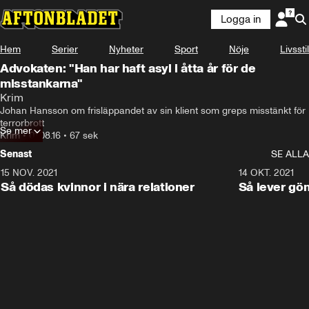
Logga in
Hem
Serier
Nyheter
Sport
Nöje
Livsstil
Advokaten: "Han har haft asyl i åtta år för de
misstankarna"
Krim
Johan Hansson om frisläppandet av sin klient som greps misstänkt för 
terrorbrott
Se mer
Krim
•
01.08.16
•
67 sek
Senast
SE ALLA
15 NOV. 2021
3:28
14 OKT. 2021
Så dödas kvinnor i nära relationer
Så lever gö