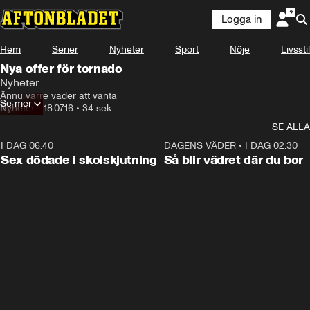
Logga in
Hem
Serier
Nyheter
Sport
Nöje
Livsstil
Nya offer för tornado
Nyheter
Ännu värre väder att vänta
Se mer
Nyheter
•
18.07.16
•
34 sek
SE ALLA
I DAG 06:40
0:47
DAGENS VÄDER
•
I DAG 02:30
Sex dödade i skolskjutning
Så blir vädret där du bor