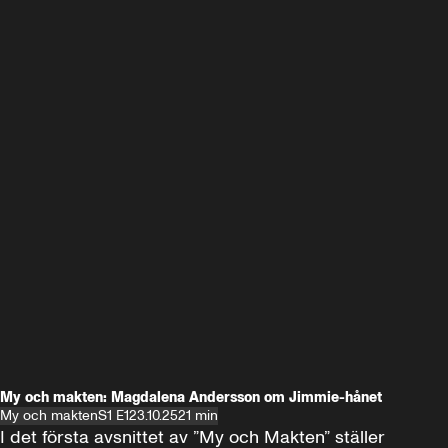
My och makten: Magdalena Andersson om Jimmie-hånet
My och makten
S1 E1
23.10.25
21 min
I det första avsnittet av ”My och Makten” ställer 