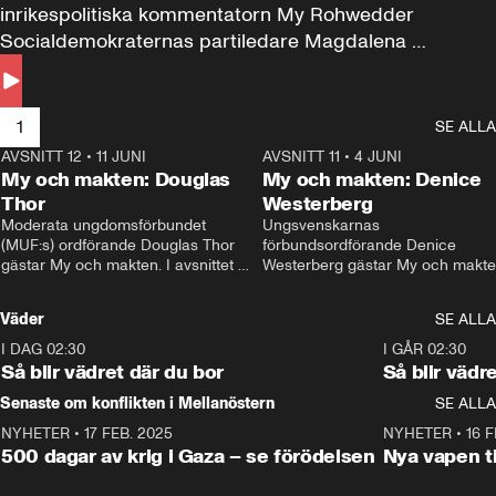
inrikespolitiska kommentatorn My Rohwedder 
Socialdemokraternas partiledare Magdalena 
Andersson till svars.
1
SE ALLA
AVSNITT 12
•
11 JUNI
26:27
AVSNITT 11
•
4 JUNI
2
My och makten: Douglas
My och makten: Denice
Thor
Westerberg
Moderata ungdomsförbundet 
Ungsvenskarnas 
(MUF:s) ordförande Douglas Thor 
förbundsordförande Denice 
gästar My och makten. I avsnittet 
Westerberg gästar My och makten.
diskuteras tonårsutvisningarna och 
avsnittet diskuteras migrationsfrå
hur Moderaterna ska locka väljare till 
och hur SD ska locka kvinnliga 
Väder
SE ALLA
valet i höst. 
väljare. 
I DAG 02:30
1:06
I GÅR 02:30
Så blir vädret där du bor
Så blir vädr
Senaste om konflikten i Mellanöstern
SE ALLA
NYHETER
•
17 FEB. 2025
0:45
NYHETER
•
16 F
500 dagar av krig i Gaza – se förödelsen
Nya vapen ti