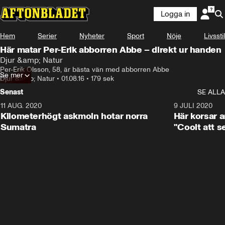
Logga in
Hem
Serier
Nyheter
Sport
Nöje
Livsstil
Här matar Per-Erik abborren Abbe – direkt ur handen
Djur &amp; Natur
Per-Erik Olsson, 58, är bästa vän med abborren Abbe
Se mer
Djur &amp; Natur
•
01.08.16
•
179 sek
Senast
SE ALLA
11 AUG. 2020
0:41
9 JULI 2020
Kilometerhögt askmoln hotar norra
Här korsar 
Sumatra
"Coolt att s