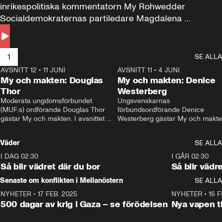
inrikespolitiska kommentatorn My Rohwedder 
Socialdemokraternas partiledare Magdalena 
Andersson till svars.
1
SE ALLA
AVSNITT 12
•
11 JUNI
26:27
AVSNITT 11
•
4 JUNI
2
My och makten: Douglas
My och makten: Denice
Thor
Westerberg
Moderata ungdomsförbundet 
Ungsvenskarnas 
(MUF:s) ordförande Douglas Thor 
förbundsordförande Denice 
gästar My och makten. I avsnittet 
Westerberg gästar My och makten.
diskuteras tonårsutvisningarna och 
avsnittet diskuteras migrationsfrå
hur Moderaterna ska locka väljare till 
och hur SD ska locka kvinnliga 
Väder
SE ALLA
valet i höst. 
väljare. 
I DAG 02:30
1:06
I GÅR 02:30
Så blir vädret där du bor
Så blir vädr
Senaste om konflikten i Mellanöstern
SE ALLA
NYHETER
•
17 FEB. 2025
0:45
NYHETER
•
16 F
500 dagar av krig i Gaza – se förödelsen
Nya vapen ti