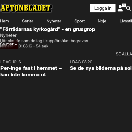
Logga in
Hem
Serier
Nyheter
Sport
Nöje
Livsstil
"Förrädarnas kyrkogård" - en grusgrop
Nyheter
Här ska de som deltog i kuppförsöket begravas
Se mer
Nyheter
•
01.08.16
•
54 sek
SE ALLA
I DAG 10:16
1:26
I DAG 08:20
Per-Inge fast i hemmet –
Se de nya bilderna på so
kan inte komma ut