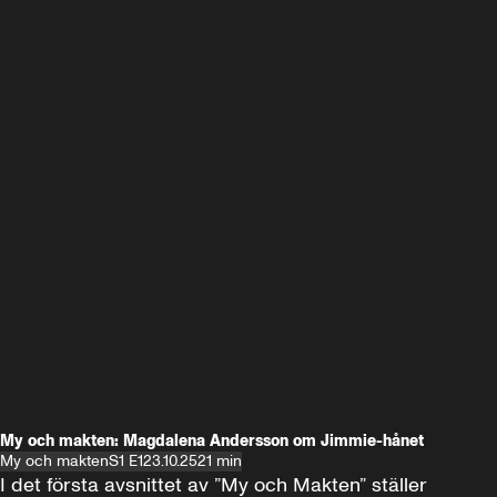
My och makten: Magdalena Andersson om Jimmie-hånet
My och makten
S1 E1
23.10.25
21 min
I det första avsnittet av ”My och Makten” ställer 