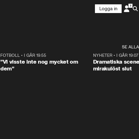
Logga in
SE ALLA
9
FOTBOLL
•
I GÅR 19:55
1:56
NYHETER
•
I GÅR 19:07
”Vi visste inte nog mycket om
Dramatiska scen
dem”
mirakulöst slut