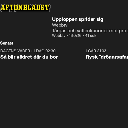
Upploppen sprider sig
Webbtv
Tårgas och vattenkanoner mot prot
Webbtv
•
18.07.16
•
41 sek
Senast
DAGENS VÄDER
•
I DAG 02:30
1:06
I GÅR 21:03
Så blir vädret där du bor
Rysk "drönarsafari