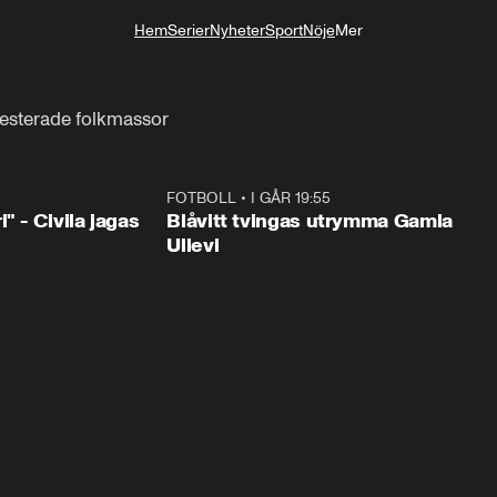
Hem
Serier
Nyheter
Sport
Nöje
Mer
Livsstil
esterade folkmassor
0:48
FOTBOLL
•
I GÅR 19:55
0:2
" - Civila jagas
Blåvitt tvingas utrymma Gamla
Ullevi