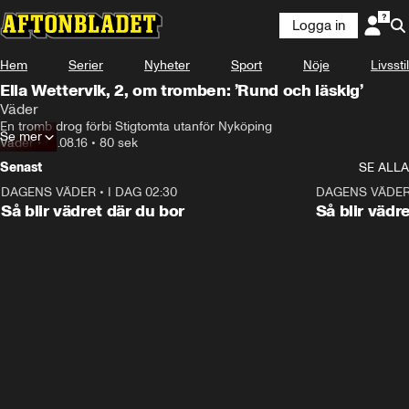
Logga in
Hem
Serier
Nyheter
Sport
Nöje
Livsstil
Ella Wettervik, 2, om tromben: ’Rund och läskig’
Väder
En tromb drog förbi Stigtomta utanför Nyköping
Se mer
Väder
•
01.08.16
•
80 sek
Senast
SE ALLA
DAGENS VÄDER
•
I DAG 02:30
1:06
DAGENS VÄDE
Så blir vädret där du bor
Så blir vädr