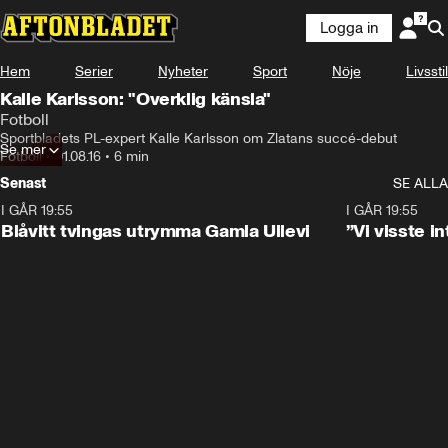
Logga in
Hem
Serier
Nyheter
Sport
Nöje
Livsstil
Kalle Karlsson: "Overklig känsla"
Fotboll
Sportbladets PL-expert Kalle Karlsson om Zlatans succé-debut
Se mer
Fotboll
•
01.08.16
•
6 min
Senast
SE ALLA
I GÅR 19:55
0:29
I GÅR 19:55
Blåvitt tvingas utrymma Gamla Ullevi
”Vi visste 