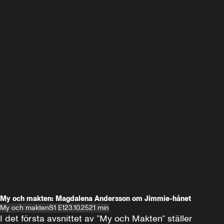
My och makten: Magdalena Andersson om Jimmie-hånet
My och makten
S1 E1
23.10.25
21 min
I det första avsnittet av ”My och Makten” ställer 