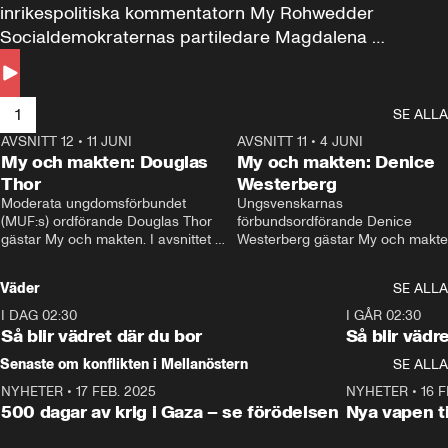
inrikespolitiska kommentatorn My Rohwedder 
Socialdemokraternas partiledare Magdalena 
Andersson till svars.
1
SE ALLA
AVSNITT 12
•
11 JUNI
26:27
AVSNITT 11
•
4 JUNI
2
My och makten: Douglas
My och makten: Denice
Thor
Westerberg
Moderata ungdomsförbundet 
Ungsvenskarnas 
(MUF:s) ordförande Douglas Thor 
förbundsordförande Denice 
gästar My och makten. I avsnittet 
Westerberg gästar My och makten.
diskuteras tonårsutvisningarna och 
avsnittet diskuteras migrationsfrå
hur Moderaterna ska locka väljare till 
och hur SD ska locka kvinnliga 
Väder
SE ALLA
valet i höst. 
väljare. 
I DAG 02:30
1:06
I GÅR 02:30
Så blir vädret där du bor
Så blir vädr
Senaste om konflikten i Mellanöstern
SE ALLA
NYHETER
•
17 FEB. 2025
0:45
NYHETER
•
16 F
500 dagar av krig i Gaza – se förödelsen
Nya vapen ti