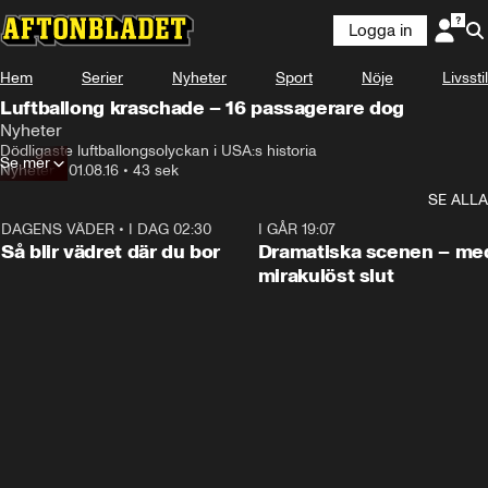
Logga in
Hem
Serier
Nyheter
Sport
Nöje
Livsstil
Luftballong kraschade – 16 passagerare dog
Nyheter
Dödligaste luftballongsolyckan i USA:s historia
Se mer
Nyheter
•
01.08.16
•
43 sek
SE ALLA
DAGENS VÄDER
•
I DAG 02:30
1:06
I GÅR 19:07
Så blir vädret där du bor
Dramatiska scenen – me
mirakulöst slut