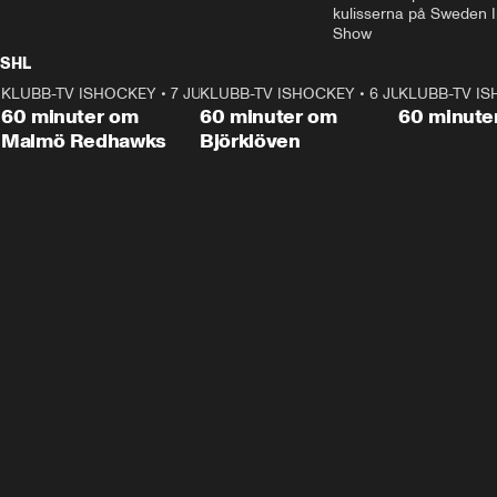
kulisserna på Sweden In
Show
SHL
KLUBB-TV ISHOCKEY
1:02:53
•
7 JUNI
KLUBB-TV ISHOCKEY
1:00:59
•
6 JUNI
KLUBB-TV I
Plus
Plus
60 minuter om
60 minuter om
60 minute
Malmö Redhawks
Björklöven