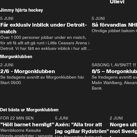
Ullevi
Jimmy hjärta hockey
5 JUNI
11:14
5 JUNI
Får exklusiv inblick under Detroit-
Så förvandlas NH
match
Otroliga jobbet bakom r
Över 1 000 personer jobbar under en match, 
för att få allt att gå runt i Little Ceasars Arena i 
Detroit. Vi har fått en exklusiv inblick i hur allt 
fungerar inför och under match i världens 
Morgonklubben
bästa hockeyliga
2 JUNI
SÄSONG 1, AVSNITT 11
2/6 - Morgonklubben
8/5 – Morgonklu
Se tisdagens avsnitt av Morgonklubben här. 
Se fredagens avsnitt 
Start 09.00. 
Malin Wahlberg, Alexa
Bank. 
Det bästa ur Morgonklubben
FÖR 22 MIN SEN
1:14
5 JUNI
0:44
2 JUNI
”Höll barnet hemligt”
Axén: ”Alla tror att
Norges ul
Wernblooms Keisuke 
jag ogillar Rydström”
mot Sverig
Honda-anekdoter i senaste 