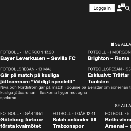
Logga in
SE ALLA
FOTBOLL
•
I MORGON 13:20
FOTBOLL
•
I MORGON 
Plus
Plus
Bayer Leverkusen – Sevilla FC
Brighton – Roma
3
FOTBOLLSRESAN
•
13 MAJ
33:19
FOTBOLLSRESAN
•
S5
Går på match på kusliga
Exklusivt: Träffar
jättearenan: ”Väldigt speciellt”
Tunisien
Niva och Nordström går på match i Sousse på 
Berättar om sönernas tu
kusliga jättearenan – flaskorna flyger mot egna 
spelarna 
SE ALLA
7
FOTBOLL
•
I GÅR 18:51
2:17
FOTBOLL
•
I GÅR 12:41
0:42
FOTBOLL
•
5
i
Göteborg förlorar
Salah anländer till
Betis vinn
första kvalmötet
Trabzonspor
Arsenal –