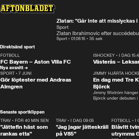
Zlatan: ”Går inte att mis
Sport
Zlatan Ibrahimovic efter succédeb
Sport
•
01.08.16
•
35 sek
Direktsänd sport
FOTBOLL
ISHOCKEY
•
I DAG 15:
LIVE
Plus
Plus
FC Bayern – Aston Villa FC
Västerås – Leksa
Nya avsnitt →
SPORT
•
7 JUNI
16:36
JIMMY HJÄRTA HOCK
Gör löptester med Andreas
En dag med Tre K
Almgren
Björck
Jimmy Wixtröm hänger 
Björck under debuten i
Senaste sportklippen
TRAV
•
FÖR 40 MIN SEN
5:16
TRAV
•
I DAG 09:05
1:06
FOTBOLL
•
I
”Jättefin häst som
”Jag jagar jätteskräll
Blåvitt tvi
rankas etta”
på V85”
utrymma 