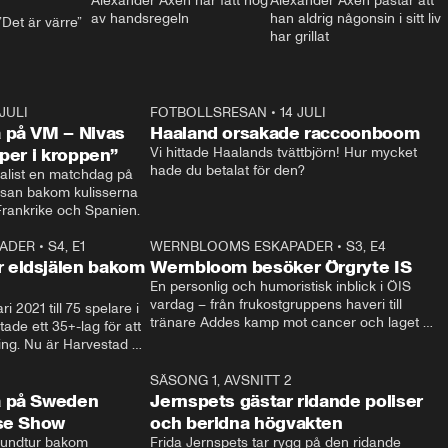
Alexander Axén har fått nog 
Alexander Axén påstår att 
av handsregeln
han aldrig någonsin i sitt liv 
Det är värre”
har grillat
 JULI
36:52
FOTBOLLSRESAN
•
14 JULI
0:3
 på VM – Nivas
Haaland orsakade raccoonboom
yper i kroppen”
Vi hittade Haalands tvättbjörn! Hur mycket 
hade du betalat för den?
list en matchdag på 
esan bakom kulisserna 
på semifinalen mellan Frankrike och Spanien. 
ADER
•
S4, E1
32:14
WERNBLOOMS ESKAPADER
•
S3, E4
33:1
Plus
 eldsjälen bakom
Wernbloom besöker Örgryte IS
En personlig och humoristisk inblick i ÖIS 
vardag – från frukostgruppens haveri till 
i 2021 till 75 spelare i 
tränare Addes kamp mot cancer och laget 
de ett 35+-lag för att 
som siktar mot Allsvenskan.
ing. Nu är Harvestad 
ch Wernbloom kliver 
14:14
SÄSONG 1, AVSNITT 2
24:5
a på Sweden
Jernspets gästar ridande poliser
rse Show
och beridna högvakten
rundtur bakom 
Frida Jernspets tar rygg på den ridande 