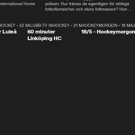
ternational Horse 
polisen. Hur tränas de egentligen för stökiga 
fotbollsmatcher och stora folkmassor? Hon 
hälsar även på hos beridna högvakten, som 
den här dagen ska byta av högvakten, som 
SHOCKEY
1:00:28
•
22 MAJ
KLUBB-TV ISHOCKEY
vaktar slottet.
1:00:18
•
21 MAJ
HOCKEYMORGON
•
18 MAJ
Plus
r Luleå
60 minuter
18/5 - Hockeymorgo
Linköping HC