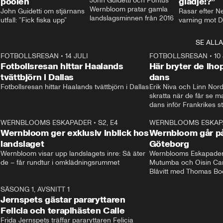
poolen
John Guidetti och Pontus 
glädje!?”
Wernbloom pratar gamla 
John Guidetti om stjärnans 
Rasar efter N
landslagsminnen från 2016
utfall: ”Fick fiska upp”
varning mot D
SE ALLA
8
FOTBOLLSRESAN
•
14 JULI
41:35
FOTBOLLSRESAN
•
10
Fotbollsresan hittar Haalands
Här bryter de ih
tvättbjörn i Dallas
dans
Fotbollsresan hittar Haalands tvättbjörn i Dallas
Erik Niva och Linn Nord
skratta när de får se 
dans inför Frankrikes st
VM-kvartsfinalen. 
4
WERNBLOOMS ESKAPADER
•
S2, E4
24:20
WERNBLOOMS ESKAP
Plus
Wernbloom ger exklusiv inblick hos
Wernbloom går på
landslaget
Göteborg
Wernbloom visar upp landslagets inre: Så äter 
Wernblooms Eskapader:
de – får rundtur i omklädningsrummet
Mutumba och Oisin Cant
Blåvitt med Thomas Bo
0
SÄSONG 1, AVSNITT 1
25:12
Jernspets gästar pararyttaren
Felicia och terapihästen Calle
Frida Jernspets träffar pararyttaren Felicia 