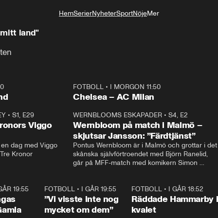
Hem
Serier
Nyheter
Sport
Nöje
Mer
Livsstil
slyckas i mitt land"
uten
40
FOTBOLL
•
I MORGON 11:50
Plus
nd
Chelsea – AC Milan
EY
•
S1, E29
17:38
WERNBLOOMS ESKAPADER
•
S4, E2
38:2
ronors Viggo
Wernbloom på match i Malmö –
skjutsar Jansson: ”Färdtjänst”
en dag med Viggo 
Pontus Wernbloom är i Malmö och grottar i det 
 Tre Kronor
skånska självförtroendet med Björn Ranelid, 
går på MFF-match med komikern Simon 
”Chippen” Svensson och hjälper skadade 
stjärnbacken Pontus Jansson hem. 
 GÅR 19:55
0:29
FOTBOLL
•
I GÅR 19:55
1:56
FOTBOLL
•
I GÅR 18:52
2:1
ngas
”Vi visste inte nog
Räddade Hammarby 
Gamla
mycket om dem”
kvalet