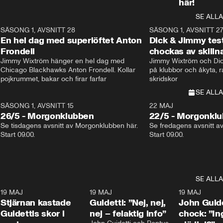
här!
SE ALLA
8
SÄSONG 1, AVSNITT 28
20:38
SÄSONG 1, AVSNITT 2
Plus
En hel dag med superlöftet Anton
Dick & Jimmy test
Frondell
chockas av skill
Jimmy Wixtröm hänger en hel dag med 
Jimmy Wixtröm och Dick
Chicago Blackhawks Anton Frondell. Kollar 
på klubbor och åkyta, r
pojkrummet, bakar och firar farfar
skridskor 
SE ALLA
SÄSONG 1, AVSNITT 15
22 MAJ
26/5 - Morgonklubben
22/5 - Morgonkl
Se tisdagens avsnitt av Morgonklubben här. 
Se fredagens avsnitt a
Start 09.00. 
Start 09.00. 
SE ALLA
1
19 MAJ
0:43
19 MAJ
0:39
19 MAJ
Stjärnan kastade
Guidetti: ”Nej, nej,
John Guide
Guidettis skor i
nej – felaktig info”
chock: ”I