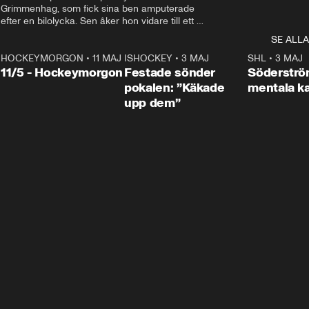
Grimmenhag, som fick sina ben amputerade 
efter en bilolycka. Sen åker hon vidare till ett 
vård- och omsorgsboende med den 76 
SE ALLA
centimeter höga terapihästen Calle.
HOCKEYMORGON
•
11 MAJ
ISHOCKEY
•
3 MAJ
0:22
SHL
•
3 MAJ
n
11/5 - Hockeymorgon
Festade sönder
Söderströ
pokalen: ”Käkade
mentala 
upp dem”