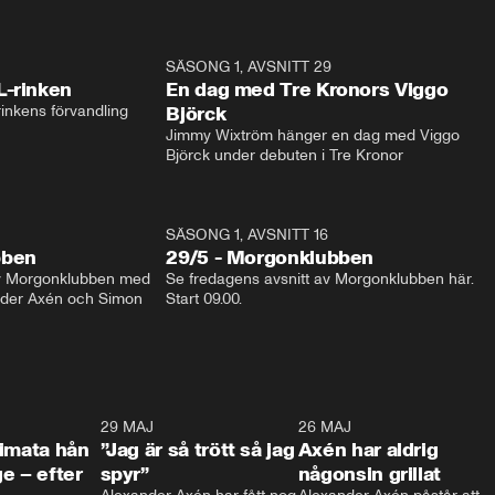
1:04
SÄSONG 1, AVSNITT 29
17:3
L-rinken
En dag med Tre Kronors Viggo
inkens förvandling
Björck
Jimmy Wixtröm hänger en dag med Viggo 
Björck under debuten i Tre Kronor
SÄSONG 1, AVSNITT 16
bben
29/5 - Morgonklubben
av Morgonklubben med 
Se fredagens avsnitt av Morgonklubben här. 
nder Axén och Simon 
Start 09.00. 
0:26
29 MAJ
0:30
26 MAJ
0:3
timata hån
”Jag är så trött så jag
Axén har aldrig
e – efter
spyr”
någonsin grillat