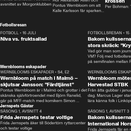
Hör Alexander Axén och 
krossen
avsnittet av Morgonklubben
Pontus Wernbloom om att 
Per Bohman: ”
Kalle Karlsson får sparken 
från Bajen och att Henrik 
Rydström tar över
Fotbollsresan
FOTBOLL
•
16 JULI
0:44
FOTBOLLSRESAN
•
15
Niva vs. fruktsallad
Bakom kulisserna
stora skräck: ”Kr
Vad gör man som journa
VM? Följ med fotbollsr
Wernblooms eskapader
WERNBLOOMS ESKAPADER
•
S4, E2
38:23
WERNBLOOMS ESKAP
Wernbloom på match i Malmö –
Wernbloom möter
skjutsar Jansson: ”Färdtjänst”
Harvestad STBK
Pontus Wernbloom är i Malmö och grottar i det 
Från åtta gubbar i januar
skånska självförtroendet med Björn Ranelid, 
dag. Marcus Lager starta
går på MFF-match med komikern Simon 
lära känna folk i Linköp
Jernspets Gästar
”Chippen” Svensson och hjälper skadade 
STBK en institution – o
SÄSONG 1, AVSNITT 4
stjärnbacken Pontus Jansson hem. 
13:37
rakt in i värmen.
SÄSONG 1, AVSNITT 3
Frida Jernspets testar voltige
Bakom kulissern
Frida Jernspets åker till Södertörn ryttarcenter 
International Ho
och testar voltige
Frida Jernspets får en 