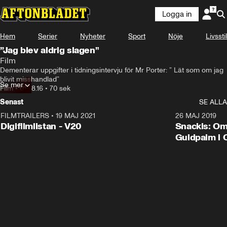
Logga in
Hem
Serier
Nyheter
Sport
Nöje
Livsstil
”Jag blev aldrig slagen”
Film
Dementerar uppgifter i tidningsintervju för Mr Porter: ” Lät som om jag 
blivit misshandlad”
Se mer
Film
•
01.08.16
•
70 sek
Senast
SE ALLA
FILMTRAILERS
•
19 MAJ 2021
2:00
26 MAJ 2019
Digifilmlistan - V20
Snackis: Om
Guldpalm i