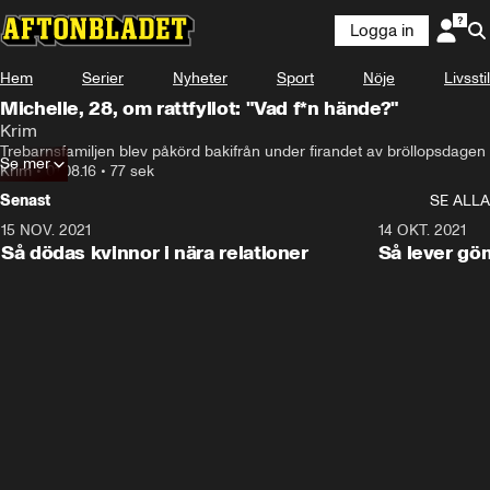
Logga in
Hem
Serier
Nyheter
Sport
Nöje
Livsstil
Michelle, 28, om rattfyllot: "Vad f*n hände?"
Krim
Trebarnsfamiljen blev påkörd bakifrån under firandet av bröllopsdagen
Se mer
Krim
•
01.08.16
•
77 sek
Senast
SE ALLA
15 NOV. 2021
3:28
14 OKT. 2021
Så dödas kvinnor i nära relationer
Så lever gö