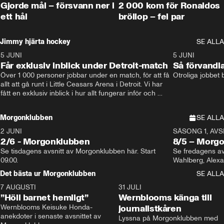
Gjorde mål – försvann ner i
2 000 kom för Ronaldos
ett hål
bröllop – fel par
Jimmy hjärta hockey
SE ALLA
5 JUNI
11:14
5 JUNI
Får exklusiv inblick under Detroit-match
Så förvandl
Över 1 000 personer jobbar under en match, för att få 
Otroliga jobbet
allt att gå runt i Little Ceasars Arena i Detroit. Vi har 
fått en exklusiv inblick i hur allt fungerar inför och 
under match i världens bästa hockeyliga
Morgonklubben
SE ALLA
2 JUNI
SÄSONG 1, AVSN
2/6 - Morgonklubben
8/5 – Morg
Se tisdagens avsnitt av Morgonklubben här. Start 
Se fredagens av
09.00. 
Det bästa ur Morgonklubben
SE ALLA
7 AUGUSTI
1:14
31 JULI
”Höll barnet hemligt”
Wernblooms känga till
Wernblooms Keisuke Honda-
journalistkåren
anekdoter i senaste avsnittet av 
Lyssna på Morgonklubben med 