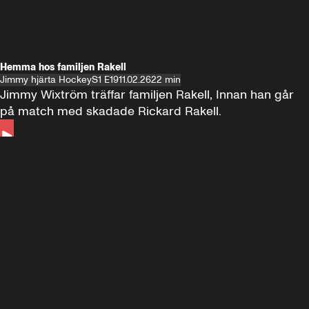
Hemma hos familjen Rakell
Jimmy hjärta Hockey
S1 E19
11.02.26
22 min
Jimmy Wixtröm träffar familjen Rakell, Innan han går 
på match med skadade Rickard Rakell.
Andra sidan
FOTBOLL
•
17 JUNI 2024
12:58
FOTBOLL
•
19 
Träffar Emil Forsberg i New York
Hemma hos A
Florida
60 minuter ⚽️⚽️⚽️
SE ALLA
18 JUNI
1:00:38
17 JUNI
Plus
Plus
60 minuter – bara om AIK
60 minuter
60 minuter 🏒 🥅 🏒
SE ALLA
7 JUNI
1:02:53
6 JUNI