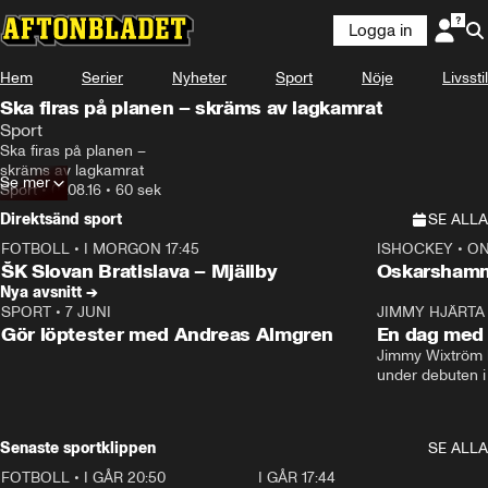
Logga in
Hem
Serier
Nyheter
Sport
Nöje
Livsstil
Ska firas på planen – skräms av lagkamrat
Sport
Ska firas på planen – 

skräms av lagkamrat
Se mer
Sport
•
01.08.16
•
60 sek
Direktsänd sport
SE ALLA
FOTBOLL
•
I MORGON 17:45
ISHOCKEY
•
ON
Plus
Plus
ŠK Slovan Bratislava – Mjällby
Oskarshamn
Nya avsnitt →
SPORT
•
7 JUNI
16:36
JIMMY HJÄRTA
Gör löptester med Andreas Almgren
En dag med 
Jimmy Wixtröm 
under debuten i
Senaste sportklippen
SE ALLA
FOTBOLL
•
I GÅR 20:50
0:31
I GÅR 17:44