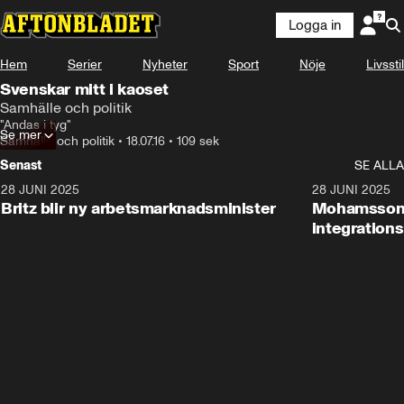
Logga in
Hem
Serier
Nyheter
Sport
Nöje
Livsstil
Svenskar mitt i kaoset
Samhälle och politik
"Andas i tyg"
Se mer
Samhälle och politik
•
18.07.16
•
109 sek
Senast
SE ALLA
28 JUNI 2025
1:48
28 JUNI 2025
Britz blir ny arbetsmarknadsminister
Mohamsson b
integration