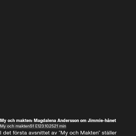
My och makten: Magdalena Andersson om Jimmie-hånet
My och makten
S1 E1
23.10.25
21 min
I det första avsnittet av ”My och Makten” ställer 