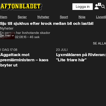
Logga in
Hem
Serier
Nyheter
Sport
Nöje
Livsstil
Sju till sjukhus efter krock mellan bil och lastbil
Nyheter
En person har livshotande skador
Se mer
Nyheter
•
02.08.16
•
46 sek
SE ALLA
I DAG 17:08
0:37
23 JULI
Äggattack mot
Lyxmäklaren på Rivieran:
premiärministern – kaos
"Lite friare här"
bryter ut