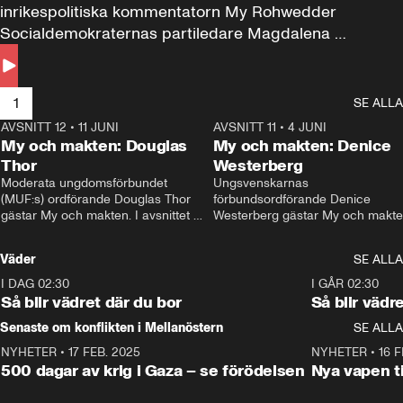
inrikespolitiska kommentatorn My Rohwedder 
Socialdemokraternas partiledare Magdalena 
Andersson till svars.
1
SE ALLA
AVSNITT 12
•
11 JUNI
26:27
AVSNITT 11
•
4 JUNI
2
My och makten: Douglas
My och makten: Denice
Thor
Westerberg
Moderata ungdomsförbundet 
Ungsvenskarnas 
(MUF:s) ordförande Douglas Thor 
förbundsordförande Denice 
gästar My och makten. I avsnittet 
Westerberg gästar My och makten.
diskuteras tonårsutvisningarna och 
avsnittet diskuteras migrationsfrå
hur Moderaterna ska locka väljare till 
och hur SD ska locka kvinnliga 
Väder
SE ALLA
valet i höst. 
väljare. 
I DAG 02:30
1:06
I GÅR 02:30
Så blir vädret där du bor
Så blir vädr
Senaste om konflikten i Mellanöstern
SE ALLA
NYHETER
•
17 FEB. 2025
0:45
NYHETER
•
16 F
500 dagar av krig i Gaza – se förödelsen
Nya vapen ti