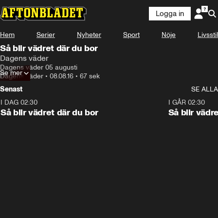
Logga in
Hem
Serier
Nyheter
Sport
Nöje
Livsstil
Så blir vädret där du bor
Dagens väder
Dagens väder 05 augusti
Se mer
Dagens väder
•
08.08.16
•
67 sek
Senast
SE ALLA
I DAG 02:30
1:06
I GÅR 02:30
Så blir vädret där du bor
Så blir vädr