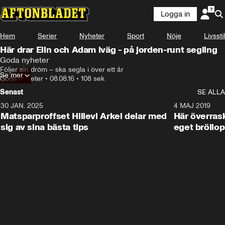
Logga in
Hem
Serier
Nyheter
Sport
Nöje
Livsstil
Här drar Elin och Adam iväg - på jorden-runt segling
Goda nyheter
Följer sin dröm – ska segla i över ett år
Se mer
Goda nyheter
•
08.08.16
•
108 sek
Senast
SE ALLA
30 JAN. 2025
0:59
4 MAJ 2019
Matsparproffset Hillevi Arkel delar med
Här överrask
sig av sina bästa tips
eget bröllop