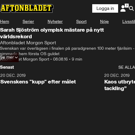
Logga in
Hem
Serier
Nyheter
Sport
Nöje
Livsstil
Sarah Sjöström olympisk mästare på nytt
världsrekord
Aftonbladet Morgon Sport
Svenskan var överlägsen i finalen på paradgrenen 100 meter fjärilsim - 
simmade hem första OS guldet
Se mer
Aftonbladet Morgon Sport
•
08.08.16
•
9 min
Senast
SE ALLA
20 DEC. 2019
0:44
20 DEC. 2019
Svenskens "kupp" efter målet
Kaos utbryte
tackling”