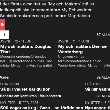
I det första avsnittet av ”My och Makten” ställer 
inrikespolitiska kommentatorn My Rohwedder 
Socialdemokraternas partiledare Magdalena 
Andersson till svars.
1
SE ALLA
AVSNITT 12
•
11 JUNI
26:27
AVSNITT 11
•
4 JUNI
2
My och makten: Douglas
My och makten: Denice
Thor
Westerberg
Moderata ungdomsförbundet 
Ungsvenskarnas 
(MUF:s) ordförande Douglas Thor 
förbundsordförande Denice 
gästar My och makten. I avsnittet 
Westerberg gästar My och makten.
diskuteras tonårsutvisningarna och 
avsnittet diskuteras migrationsfrå
hur Moderaterna ska locka väljare till 
och hur SD ska locka kvinnliga 
Väder
SE ALLA
valet i höst. 
väljare. 
I DAG 02:30
1:06
I GÅR 02:30
Så blir vädret där du bor
Så blir vädr
Senaste om konflikten i Mellanöstern
SE ALLA
NYHETER
•
17 FEB. 2025
0:45
NYHETER
•
16 F
500 dagar av krig i Gaza – se förödelsen
Nya vapen ti