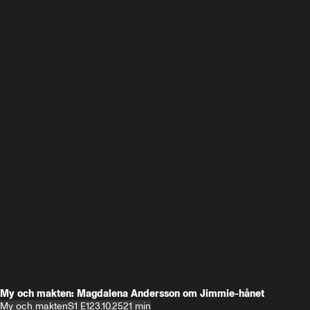
My och makten: Magdalena Andersson om Jimmie-hånet
My och makten
S1 E1
23.10.25
21 min