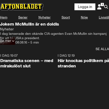
Logga in
Hem
Serier
Nyheter
Sport
Nöje
Livsstil
Jokern McMullin är en doldis
Nyheter
I dag lanserade den okände CIA-agenten Evan McMullin sin kampanj 
för att bli USA:s president.
Se mer
Nyheter
•
08.08.16
•
5 min
SE ALLA
I DAG 19:07
0:42
I DAG 12:19
Dramatiska scenen – med
Här knockas politikern p
mirakulöst slut
stranden