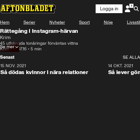
Logga in
Hem
Serier
Nyheter
Sport
Nöje
Livsstil
Rättegång i Instagram-härvan
Krim
45 uthängda tonåringar förväntas vittna
Se mer
Krim
•
18.07.16
•
5 min
Senast
SE ALLA
15 NOV. 2021
3:28
14 OKT. 2021
Så dödas kvinnor i nära relationer
Så lever gö