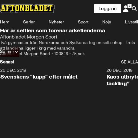
Logga in
Hem
Serier
Nyheter
Sport
Nöje
Livsstil
Här är selfien som förenar ärkefienderna
Aftonbladet Morgon Sport
Två gymnaster från Nordkorea och Sydkorea tog en selfie ihop - trots 
att länderna ligger i krig med varandra
Se mer
Aftonbladet Morgon Sport
•
10.08.16
•
75 sek
Senast
SE ALLA
20 DEC. 2019
0:44
20 DEC. 2019
Svenskens "kupp" efter målet
Kaos utbryte
tackling”