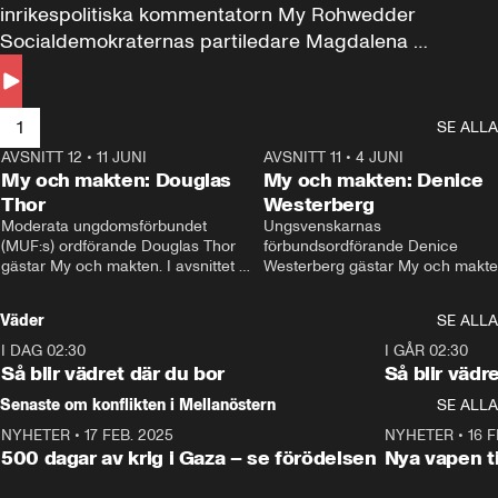
inrikespolitiska kommentatorn My Rohwedder 
Socialdemokraternas partiledare Magdalena 
Andersson till svars.
1
SE ALLA
AVSNITT 12
•
11 JUNI
26:27
AVSNITT 11
•
4 JUNI
2
My och makten: Douglas
My och makten: Denice
Thor
Westerberg
Moderata ungdomsförbundet 
Ungsvenskarnas 
(MUF:s) ordförande Douglas Thor 
förbundsordförande Denice 
gästar My och makten. I avsnittet 
Westerberg gästar My och makten.
diskuteras tonårsutvisningarna och 
avsnittet diskuteras migrationsfrå
hur Moderaterna ska locka väljare till 
och hur SD ska locka kvinnliga 
Väder
SE ALLA
valet i höst. 
väljare. 
I DAG 02:30
1:06
I GÅR 02:30
Så blir vädret där du bor
Så blir vädr
Senaste om konflikten i Mellanöstern
SE ALLA
NYHETER
•
17 FEB. 2025
0:45
NYHETER
•
16 F
500 dagar av krig i Gaza – se förödelsen
Nya vapen ti