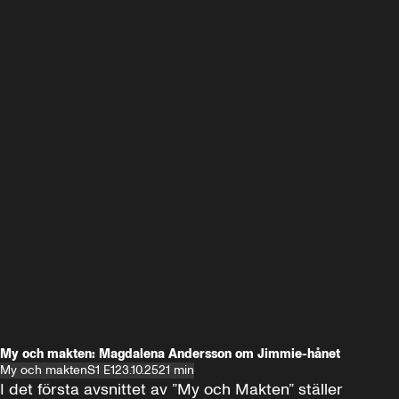
My och makten: Magdalena Andersson om Jimmie-hånet
My och makten
S1 E1
23.10.25
21 min
I det första avsnittet av ”My och Makten” ställer 