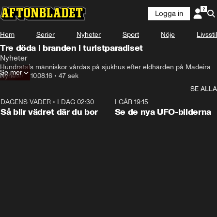
Logga in
Hem
Serier
Nyheter
Sport
Nöje
Livsstil
Tre döda i branden i turistparadiset
Nyheter
Hundratals människor vårdas på sjukhus efter eldhärden på Madeira
Se mer
Nyheter
•
10.08.16
•
47 sek
SE ALLA
DAGENS VÄDER
•
I DAG 02:30
1:06
I GÅR 19:15
Så blir vädret där du bor
Se de nya UFO-bilderna