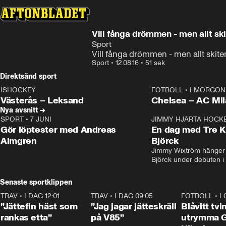
Vill fånga drömmen - men allt ski
Sport
Vill fånga drömmen - men allt skiter
Sport
•
12.08.16
•
51 sek
Direktsänd sport
ISHOCKEY
FOTBOLL
•
I MORGON 
LIVE
Plus
Plus
Västerås – Leksand
Chelsea – AC M
Nya avsnitt →
SPORT
•
7 JUNI
16:36
JIMMY HJÄRTA HOCK
Gör löptester med Andreas
En dag med Tre K
Almgren
Björck
Jimmy Wixtröm hänger 
Björck under debuten i
Senaste sportklippen
TRAV
•
I DAG 12:01
5:16
TRAV
•
I DAG 09:05
1:06
FOTBOLL
•
I
”Jättefin häst som
”Jag jagar jätteskräll
Blåvitt tvi
rankas etta”
på V85”
utrymma 