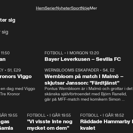
Hem
Serier
Nyheter
Sport
Nöje
Mer
Livsstil
ter sig
 sig
11:50
FOTBOLL
•
I MORGON 13:20
Plus
ilan
Bayer Leverkusen – Sevilla FC
EY
•
S1, E29
17:38
WERNBLOOMS ESKAPADER
•
S4, E2
38:2
ronors Viggo
Wernbloom på match i Malmö –
skjutsar Jansson: ”Färdtjänst”
en dag med Viggo 
Pontus Wernbloom är i Malmö och grottar i det 
 Tre Kronor
skånska självförtroendet med Björn Ranelid, 
går på MFF-match med komikern Simon 
”Chippen” Svensson och hjälper skadade 
stjärnbacken Pontus Jansson hem. 
 GÅR 19:55
0:29
FOTBOLL
•
I GÅR 19:55
1:56
FOTBOLL
•
I GÅR 18:52
2:1
ngas
”Vi visste inte nog
Räddade Hammarby 
Gamla
mycket om dem”
kvalet