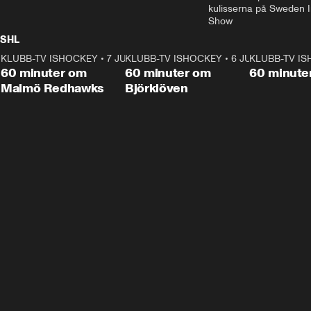
kulisserna på Sweden In
Show
SHL
KLUBB-TV ISHOCKEY
1:02:53
•
7 JUNI
KLUBB-TV ISHOCKEY
1:00:59
•
6 JUNI
KLUBB-TV I
Plus
Plus
60 minuter om
60 minuter om
60 minute
Malmö Redhawks
Björklöven