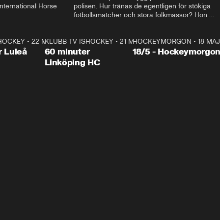
ternational Horse 
polisen. Hur tränas de egentligen för stökiga 
fotbollsmatcher och stora folkmassor? Hon 
hälsar även på hos beridna högvakten, som 
den här dagen ska byta av högvakten, som 
SHOCKEY
1:00:28
•
22 MAJ
KLUBB-TV ISHOCKEY
vaktar slottet.
1:00:18
•
21 MAJ
HOCKEYMORGON
•
18 MAJ
Plus
r Luleå
60 minuter
18/5 - Hockeymorgo
Linköping HC