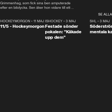
Grimmenhag, som fick sina ben amputerade 
efter en bilolycka. Sen åker hon vidare till ett 
vård- och omsorgsboende med den 76 
SE ALLA
centimeter höga terapihästen Calle.
HOCKEYMORGON
•
11 MAJ
ISHOCKEY
•
3 MAJ
0:22
SHL
•
3 MAJ
n
11/5 - Hockeymorgon
Festade sönder
Söderströ
pokalen: ”Käkade
mentala 
upp dem”