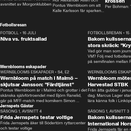
Hör Alexander Axén och 
krossen
avsnittet av Morgonklubben
Pontus Wernbloom om att 
Per Bohman: ”
Kalle Karlsson får sparken 
från Bajen och att Henrik 
Rydström tar över
Fotbollsresan
FOTBOLL
•
16 JULI
0:44
FOTBOLLSRESAN
•
15
Niva vs. fruktsallad
Bakom kulisserna
stora skräck: ”Kr
Vad gör man som journa
VM? Följ med fotbollsr
Wernblooms eskapader
WERNBLOOMS ESKAPADER
•
S4, E2
38:23
WERNBLOOMS ESKAP
Wernbloom på match i Malmö –
Wernbloom möter
skjutsar Jansson: ”Färdtjänst”
Harvestad STBK
Pontus Wernbloom är i Malmö och grottar i det 
Från åtta gubbar i januar
skånska självförtroendet med Björn Ranelid, 
dag. Marcus Lager starta
går på MFF-match med komikern Simon 
lära känna folk i Linköp
Jernspets Gästar
”Chippen” Svensson och hjälper skadade 
STBK en institution – o
SÄSONG 1, AVSNITT 4
stjärnbacken Pontus Jansson hem. 
13:37
rakt in i värmen.
SÄSONG 1, AVSNITT 3
Frida Jernspets testar voltige
Bakom kulissern
Frida Jernspets åker till Södertörn ryttarcenter 
International Ho
och testar voltige
Frida Jernspets får en 