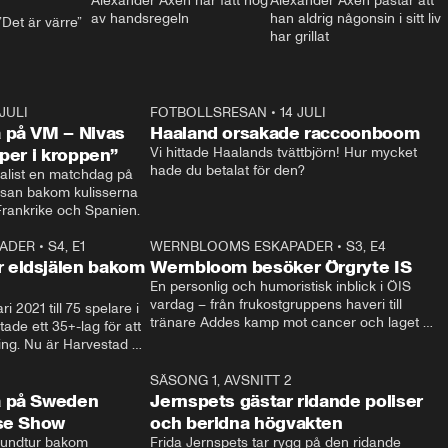
Alexander Axén har fått nog 
Alexander Axén påstår att 
av handsregeln
han aldrig någonsin i sitt liv 
Det är värre”
har grillat
 JULI
36:52
FOTBOLLSRESAN
•
14 JULI
0:3
 på VM – Nivas
Haaland orsakade raccoonboom
yper i kroppen”
Vi hittade Haalands tvättbjörn! Hur mycket 
hade du betalat för den?
list en matchdag på 
esan bakom kulisserna 
på semifinalen mellan Frankrike och Spanien. 
ADER
•
S4, E1
32:14
WERNBLOOMS ESKAPADER
•
S3, E4
33:1
Plus
 eldsjälen bakom
Wernbloom besöker Örgryte IS
En personlig och humoristisk inblick i ÖIS 
vardag – från frukostgruppens haveri till 
i 2021 till 75 spelare i 
tränare Addes kamp mot cancer och laget 
de ett 35+-lag för att 
som siktar mot Allsvenskan.
ing. Nu är Harvestad 
ch Wernbloom kliver 
14:14
SÄSONG 1, AVSNITT 2
24:5
a på Sweden
Jernspets gästar ridande poliser
rse Show
och beridna högvakten
rundtur bakom 
Frida Jernspets tar rygg på den ridande 