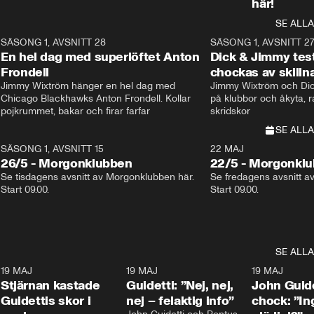
här!
SE ALLA
8
SÄSONG 1, AVSNITT 28
20:38
SÄSONG 1, AVSNITT 2
Plus
En hel dag med superlöftet Anton
Dick & Jimmy test
Frondell
chockas av skill
Jimmy Wixtröm hänger en hel dag med 
Jimmy Wixtröm och Dick
Chicago Blackhawks Anton Frondell. Kollar 
på klubbor och åkyta, r
pojkrummet, bakar och firar farfar
skridskor 
SE ALLA
SÄSONG 1, AVSNITT 15
22 MAJ
26/5 - Morgonklubben
22/5 - Morgonkl
Se tisdagens avsnitt av Morgonklubben här. 
Se fredagens avsnitt a
Start 09.00. 
Start 09.00. 
SE ALLA
1
19 MAJ
0:43
19 MAJ
0:39
19 MAJ
Stjärnan kastade
Guidetti: ”Nej, nej,
John Guide
Guidettis skor i
nej – felaktig info”
chock: ”I