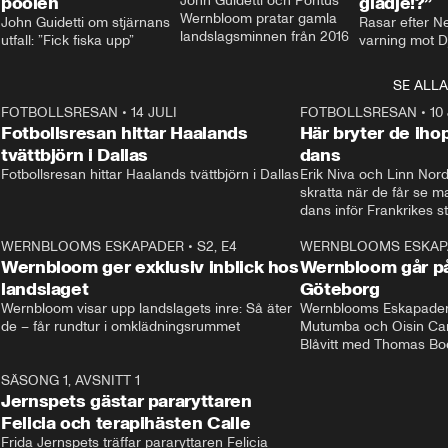
poolen
John Guidetti och Pontus 
glädje!?”
Wernbloom pratar gamla 
John Guidetti om stjärnans 
Rasar efter N
landslagsminnen från 2016
utfall: ”Fick fiska upp”
varning mot D
SE ALLA
8
FOTBOLLSRESAN
•
14 JULI
41:35
FOTBOLLSRESAN
•
10
Fotbollsresan hittar Haalands
Här bryter de ih
tvättbjörn i Dallas
dans
Fotbollsresan hittar Haalands tvättbjörn i Dallas
Erik Niva och Linn Nord
skratta när de får se 
dans inför Frankrikes st
VM-kvartsfinalen. 
4
WERNBLOOMS ESKAPADER
•
S2, E4
24:20
WERNBLOOMS ESKAP
Plus
Wernbloom ger exklusiv inblick hos
Wernbloom går på
landslaget
Göteborg
Wernbloom visar upp landslagets inre: Så äter 
Wernblooms Eskapader:
de – får rundtur i omklädningsrummet
Mutumba och Oisin Cant
Blåvitt med Thomas Bo
0
SÄSONG 1, AVSNITT 1
25:12
Jernspets gästar pararyttaren
Felicia och terapihästen Calle
Frida Jernspets träffar pararyttaren Felicia 