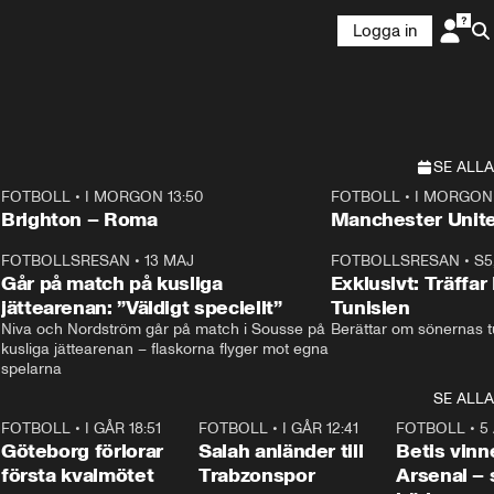
Logga in
SE ALLA
FOTBOLL
•
I MORGON 13:50
FOTBOLL
•
I MORGON 
Plus
Plus
Brighton – Roma
3
FOTBOLLSRESAN
•
13 MAJ
33:19
FOTBOLLSRESAN
•
S5
Går på match på kusliga
Exklusivt: Träffar
jättearenan: ”Väldigt speciellt”
Tunisien
Niva och Nordström går på match i Sousse på 
Berättar om sönernas tu
kusliga jättearenan – flaskorna flyger mot egna 
spelarna 
SE ALLA
7
FOTBOLL
•
I GÅR 18:51
2:17
FOTBOLL
•
I GÅR 12:41
0:42
FOTBOLL
•
5
i
Göteborg förlorar
Salah anländer till
Betis vinn
första kvalmötet
Trabzonspor
Arsenal –