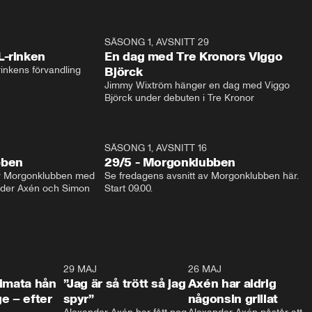
1:04
SÄSONG 1, AVSNITT 29
17:3
L-rinken
En dag med Tre Kronors Viggo
inkens förvandling
Björck
Jimmy Wixtröm hänger en dag med Viggo 
Björck under debuten i Tre Kronor
SÄSONG 1, AVSNITT 16
bben
29/5 - Morgonklubben
av Morgonklubben med 
Se fredagens avsnitt av Morgonklubben här. 
nder Axén och Simon 
Start 09.00. 
0:26
29 MAJ
0:30
26 MAJ
0:3
timata hån
”Jag är så trött så jag
Axén har aldrig
e – efter
spyr”
någonsin grillat