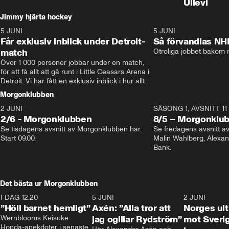
Ullevi
Jimmy hjärta hockey
5 JUNI
11:14
5 JUNI
Får exklusiv inblick under Detroit-
Så förvandlas NH
match
Otroliga jobbet bakom r
Över 1 000 personer jobbar under en match, 
för att få allt att gå runt i Little Ceasars Arena i 
Detroit. Vi har fått en exklusiv inblick i hur allt 
fungerar inför och under match i världens 
Morgonklubben
bästa hockeyliga
2 JUNI
SÄSONG 1, AVSNITT 11
2/6 - Morgonklubben
8/5 – Morgonklu
Se tisdagens avsnitt av Morgonklubben här. 
Se fredagens avsnitt 
Start 09.00. 
Malin Wahlberg, Alexa
Bank. 
Det bästa ur Morgonklubben
I DAG 12:20
1:14
5 JUNI
0:44
2 JUNI
”Höll barnet hemligt”
Axén: ”Alla tror att
Norges ul
Wernblooms Keisuke 
jag ogillar Rydström”
mot Sverig
Honda-anekdoter i senaste 