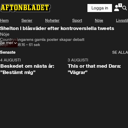
Logga in
Hem
Serier
Nyheter
Sport
Nöje
Livsstil
Shelton i blåsväder efter kontroversiella tweets
Nöje
Countrysångarens gamla poster skapar debatt
Se mer
Nöje
•
31.08.16
•
61 sek
Senaste
SE ALLA
4 AUGUSTI
0:24
3 AUGUSTI
Beskedet om nästa år:
This or that med Dara:
”Bestämt mig”
”Vägrar”