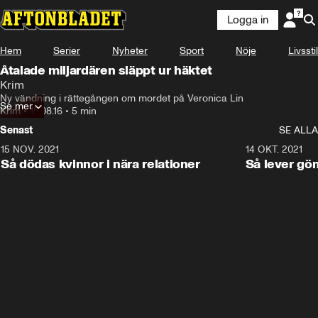
Logga in
Hem
Serier
Nyheter
Sport
Nöje
Livsstil
Åtalade miljardären släppt ur häktet
Krim
Ny vändning i rättegången om mordet på Veronica Lin
Se mer
Krim
•
15.08.16
•
5 min
Senast
SE ALLA
15 NOV. 2021
3:28
14 OKT. 2021
Så dödas kvinnor i nära relationer
Så lever gö