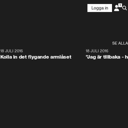
Logga in
SE ALLA
2
18 JULI 2016
42:38
18 JULI 2016
Kolla in det flygande armlåset
”Jag är tillbaka - h