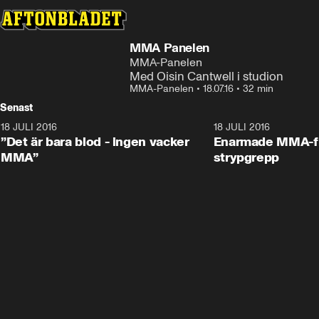
MMA Panelen
MMA-Panelen
Med Oisin Cantwell i studion
MMA-Panelen
•
18.07.16
•
32 min
Senast
18 JULI 2016
44:22
18 JULI 2016
”Det är bara blod - ingen vacker
Enarmade MMA-fi
MMA”
strypgrepp