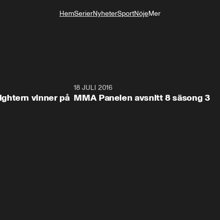
Hem
Serier
Nyheter
Sport
Nöje
Mer
Livsstil
44:22
18 JULI 2016
44:2
ghtern vinner på
MMA Panelen avsnitt 8 säsong 3